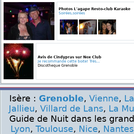
Photos L'agape Resto-club Karaoke
Soirées,soirées
Avis de Cindypras sur Nox Club
Je recommande cette boite! Très...
Discotheque Grenoble
Isère :
Grenoble
,
Vienne
,
La
Jallieu
,
Villard de Lans
,
La Mu
Guide de Nuit dans les grand
Lyon
,
Toulouse
,
Nice
,
Nantes