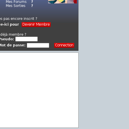
Mes Forums
?
Mes Sorties
?
es pas encore inscrit ?
ue-ici pour
 déjà membre ?
Pseudo:
Mot de passe: