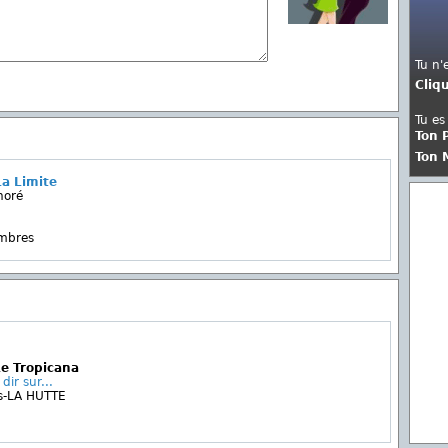
Tu n'
Cliq
Tu es
Ton 
Ton 
a Limite
noré
embres
Le Tropicana
ir sur...
s-LA HUTTE