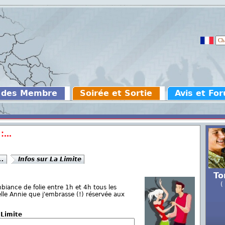
 des Membre
Soirée et Sortie
Avis et Fo
...
..
Infos sur La Limite
To
(
biance de folie entre 1h et 4h tous les
lle Annie que j'embrasse (!) réservée aux
 Limite