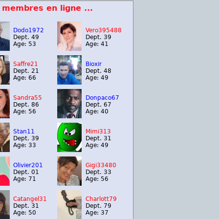
 membres en ligne ...
Dodo1972
Vero395488
Dept. 49
Dept. 39
Age: 53
Age: 41
Saffre21
Bioxir
Dept. 21
Dept. 48
Age: 66
Age: 49
Sandra55
Donpaco67
Dept. 86
Dept. 67
Age: 56
Age: 40
Stan11
Mimi313
Dept. 39
Dept. 31
Age: 33
Age: 49
Olivier201
Gigi33480
Dept. 01
Dept. 33
Age: 71
Age: 56
Catangel31
Charlott79
Dept. 31
Dept. 79
Age: 50
Age: 37