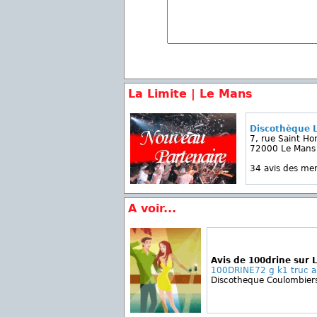
La Limite | Le Mans
Discothèque L
7, rue Saint Ho
72000 Le Mans
34 avis des m
A voir...
Avis de 100drine sur 
100DRINE72 g k1 truc a d
Discotheque Coulombier