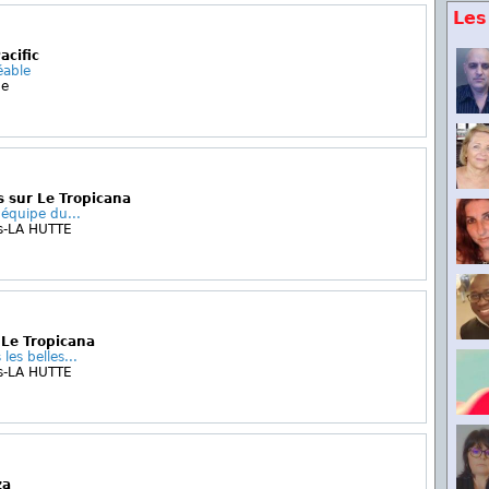
Les
acific
éable
ge
s sur Le Tropicana
équipe du...
s-LA HUTTE
 Le Tropicana
les belles...
s-LA HUTTE
za