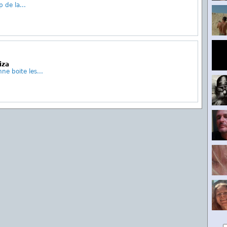
 de la...
iza
ne boite les...