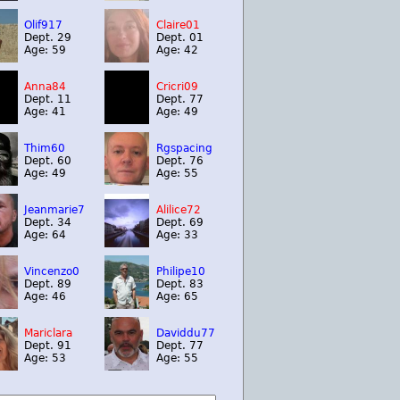
Olif917
Claire01
Dept. 29
Dept. 01
Age: 59
Age: 42
Anna84
Cricri09
Dept. 11
Dept. 77
Age: 41
Age: 49
Thim60
Rgspacing
Dept. 60
Dept. 76
Age: 49
Age: 55
Jeanmarie7
Alilice72
Dept. 34
Dept. 69
Age: 64
Age: 33
Vincenzo0
Philipe10
Dept. 89
Dept. 83
Age: 46
Age: 65
Mariclara
Daviddu77
Dept. 91
Dept. 77
Age: 53
Age: 55