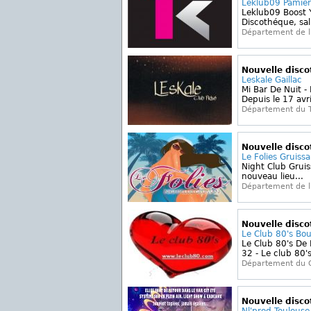
Leklub09 Pamier
Leklub09 Boost Y
Discothéque, sall
Département de l
Nouvelle disc
Leskale Gaillac
Mi Bar De Nuit -
Depuis le 17 avri
Département du 
Nouvelle disc
Le Folies Gruiss
Night Club Gruiss
nouveau lieu...
Département de l
Nouvelle disc
Le Club 80's Bo
Le Club 80's De
32 - Le club 80's.
Département du 
Nouvelle disc