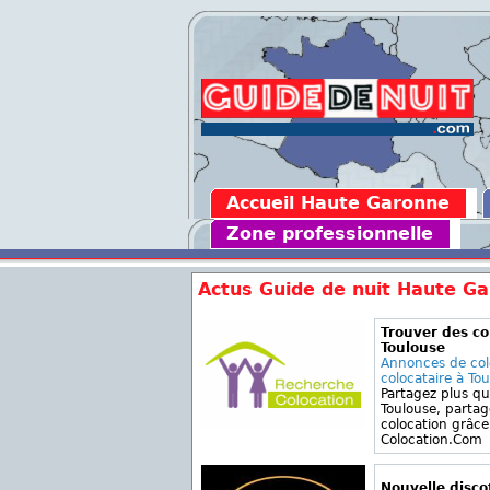
Accueil Haute Garonne
Zone professionnelle
Actus Guide de nuit Haute G
Trouver des co
Toulouse
Annonces de col
colocataire à To
Partagez plus qu
Toulouse, parta
colocation grâce
Colocation.Com
Nouvelle disc