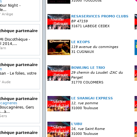
31000 TOULOUSE
s
our Night -
e...
' Ariège
RESASERVICES PROMO CLUBS
BP 47159
31671 LABEGE CEDEX
othèque partenaire
 Mi Discothèque -
LE KEOPS
l 2014,...
119 avenue du comminges
Tarn
31 CUGNAUX
othèque partenaire
BOWLING LE TRIO
an
29 chemin du Loudet -ZAC du
an - Le folies, votre
Perget
' Aude
31770 COLOMIERS
LE SHANGAI EXPRESS
othèque partenaire
ucagneres
12, rue pomme
 Boucagnères, Gers
31000 Toulouse
..à...
Gers
L'UBU
16, rue Saint Rome
othèque partenaire
31000 Toulouse