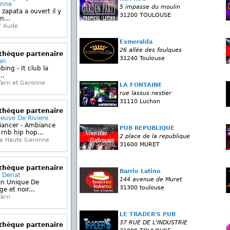
onne
5 impasse du moulin
 zapata a ouvert il y
31200 TOULOUSE
n...
' Aude
Esmeralda
26 allée des foulques
othèque partenaire
31240 Toulouse
an
bing - It club la
..
Tarn et Garonne
LA FONTAINE
rue lassus nestier
31110 Luchon
othèque partenaire
neuve De Riviere
iancer - Ambiance
PUB REPUBLIQUE
rnb hip hop...
2 place de la republique
la Haute Garonne
31600 MURET
othèque partenaire
Barrio Latino
r Denat
144 avenue de Muret
in Unique De
31300 toulouse
e et noir...
Tarn
LE TRADER'S PUB
37 RUE DE L'INDUSTRIE
othèque partenaire