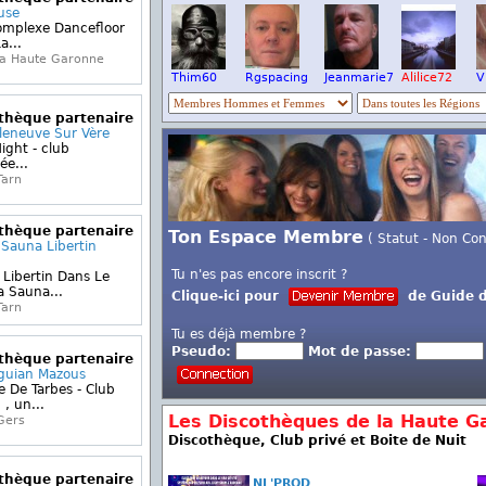
use
omplexe Dancefloor
a...
la Haute Garonne
Thim60
Rgspacing
Jeanmarie7
Alilice72
V
othèque partenaire
lleneuve Sur Vère
ight - club
ée...
Tarn
othèque partenaire
Ton Espace Membre
( Statut - Non Co
 Sauna Libertin
Tu n'es pas encore inscrit ?
 Libertin Dans Le
a Sauna...
Clique-ici pour
de Guide d
Tarn
Tu es déjà membre ?
Pseudo:
Mot de passe:
othèque partenaire
aguian Mazous
e De Tarbes - Club
, un...
Les Discothèques de la Haute G
Gers
Discothèque, Club privé et Boite de Nuit
othèque partenaire
NL'PROD