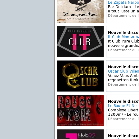
Le Zapata Narb
Bar Delirium - Le
a tout juste un a
Département de l
Nouvelle disc
It Club Montaub
It Club Pure Club
nouvelle grande.
Département du 
Nouvelle disc
Oscar Club Ville
Venez Vous Amb
reggaetton funk 
Département de 
Nouvelle disc
Le Rouge Et Noi
Complexe Libert
1200m² - Le roug
Département du 
Nouvelle disc