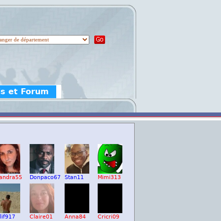
is et Forum
andra55
Donpaco67
Stan11
Mimi313
lif917
Claire01
Anna84
Cricri09