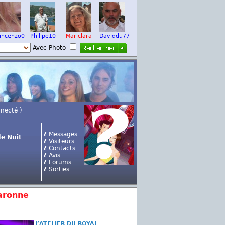
incenzo0
Philipe10
Mariclara
Daviddu77
Avec Photo
nnecté )
?
Messages
e Nuit
?
Visiteurs
?
Contacts
?
Avis
?
Forums
?
Sorties
aronne
L’ATELIER DU ROYAL