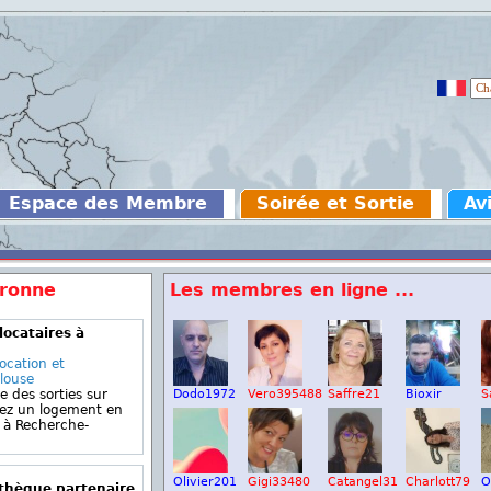
Espace des Membre
Soirée et Sortie
Av
aronne
Les membres en ligne ...
locataires à
ocation et
ulouse
e des sorties sur
Dodo1972
Vero395488
Saffre21
Bioxir
S
gez un logement en
 à Recherche-
Olivier201
Gigi33480
Catangel31
Charlott79
O
othèque partenaire