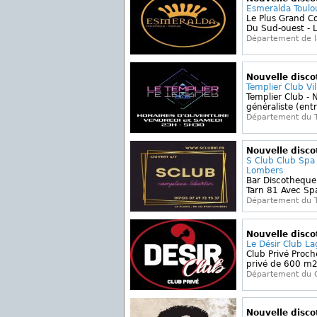
Esmeralda Toulo
Le Plus Grand C
Du Sud-ouest - L
Département de 
Nouvelle disc
Templier Club Vi
Templier Club - N
généraliste (entr
Département du 
Nouvelle disc
S Club Club Spa
Lombers
Bar Discotheque
Tarn 81 Avec Sp
Département du 
Nouvelle disc
Le Désir Club L
Club Privé Proch
privé de 600 m2 
Département du 
Nouvelle disc