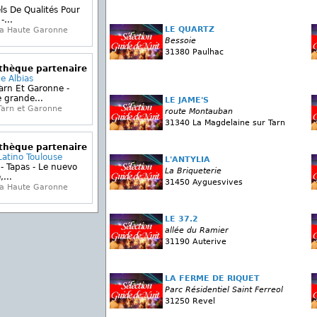
ls De Qualités Pour
...
LE QUARTZ
la Haute Garonne
Bessoie
31380 Paulhac
othèque partenaire
e Albias
arn Et Garonne -
 grande...
LE JAME'S
Tarn et Garonne
route Montauban
31340 La Magdelaine sur Tarn
othèque partenaire
Latino Toulouse
L'ANTYLIA
 - Tapas - Le nuevo
La Briqueterie
,...
31450 Ayguesvives
la Haute Garonne
LE 37.2
allée du Ramier
31190 Auterive
LA FERME DE RIQUET
Parc Résidentiel Saint Ferreol
31250 Revel