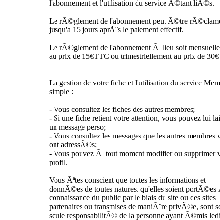
l'abonnement et l'utilisation du service Ã©tant liÃ©s.
Le rÃ©glement de l'abonnement peut Ã©tre rÃ©clam
jusqu'a 15 jours aprÃ¨s le paiement effectif.
Le rÃ©glement de l'abonnement Ã lieu soit mensuell
au prix de 15€TTC ou trimestriellement au prix de 30
La gestion de votre fiche et l'utilisation du service Mem
simple :
- Vous consultez les fiches des autres membres;
- Si une fiche retient votre attention, vous pouvez lui la
un message perso;
- Vous consultez les messages que les autres membres 
ont adressÃ©s;
- Vous pouvez Ã tout moment modifier ou supprimer v
profil.
Vous Ãªtes conscient que toutes les informations et
donnÃ©es de toutes natures, qu'elles soient portÃ©es
connaissance du public par le biais du site ou des sites
partenaires ou transmises de maniÃ¨re privÃ©e, sont s
seule responsabilitÃ© de la personne ayant Ã©mis ledi