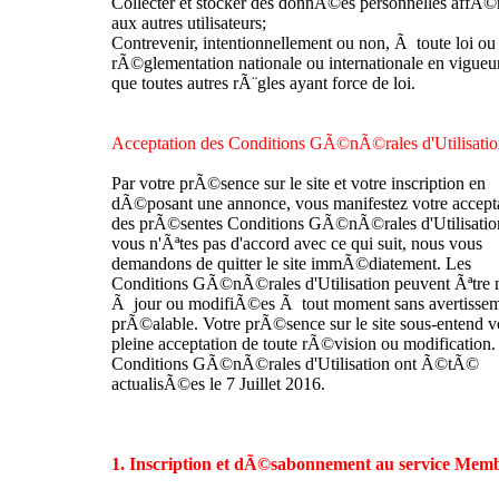
Collecter et stocker des donnÃ©es personnelles affÃ©
aux autres utilisateurs;
Contrevenir, intentionnellement ou non, Ã toute loi ou
rÃ©glementation nationale ou internationale en vigueur
que toutes autres rÃ¨gles ayant force de loi.
Acceptation des Conditions GÃ©nÃ©rales d'Utilisati
Par votre prÃ©sence sur le site et votre inscription en
dÃ©posant une annonce, vous manifestez votre accept
des prÃ©sentes Conditions GÃ©nÃ©rales d'Utilisation
vous n'Ãªtes pas d'accord avec ce qui suit, nous vous
demandons de quitter le site immÃ©diatement. Les
Conditions GÃ©nÃ©rales d'Utilisation peuvent Ãªtre 
Ã jour ou modifiÃ©es Ã tout moment sans avertisse
prÃ©alable. Votre prÃ©sence sur le site sous-entend v
pleine acceptation de toute rÃ©vision ou modification.
Conditions GÃ©nÃ©rales d'Utilisation ont Ã©tÃ©
actualisÃ©es le 7 Juillet 2016.
1. Inscription et dÃ©sabonnement au service Mem