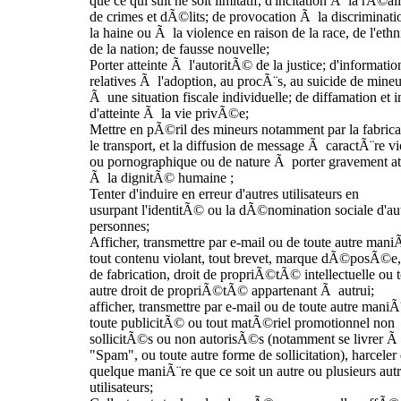
que ce qui suit ne soit limitatif, d'incitation Ã la rÃ©al
de crimes et dÃ©lits; de provocation Ã la discriminat
la haine ou Ã la violence en raison de la race, de l'ethn
de la nation; de fausse nouvelle;
Porter atteinte Ã l'autoritÃ© de la justice; d'informatio
relatives Ã l'adoption, au procÃ¨s, au suicide de mineu
Ã une situation fiscale individuelle; de diffamation et i
d'atteinte Ã la vie privÃ©e;
Mettre en pÃ©ril des mineurs notamment par la fabrica
le transport, et la diffusion de message Ã caractÃ¨re vi
ou pornographique ou de nature Ã porter gravement at
Ã la dignitÃ© humaine ;
Tenter d'induire en erreur d'autres utilisateurs en
usurpant l'identitÃ© ou la dÃ©nomination sociale d'au
personnes;
Afficher, transmettre par e-mail ou de toute autre mani
tout contenu violant, tout brevet, marque dÃ©posÃ©e,
de fabrication, droit de propriÃ©tÃ© intellectuelle ou 
autre droit de propriÃ©tÃ© appartenant Ã autrui;
afficher, transmettre par e-mail ou de toute autre maniÃ
toute publicitÃ© ou tout matÃ©riel promotionnel non
sollicitÃ©s ou non autorisÃ©s (notamment se livrer Ã
"Spam", ou toute autre forme de sollicitation), harceler
quelque maniÃ¨re que ce soit un autre ou plusieurs aut
utilisateurs;