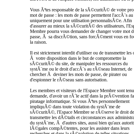
Vous Ãªtes responsable de la sÃ©curitÃ© de votre pro
mot de passe : les mots de passe permettent l'accÃ¨s au 
uniquement pour une utilisation personnalisÃ©e. Afin
d'assurer au mieux la sÃ©curitÃ© des utilisateurs, l'E
Membre pourra vous demander de changer votre mot d
passe, Ã sa discrÃ©tion, sans forcÃ©ment vous en fo
la raison.
Il est strictement interdit d'utiliser ou de transmettre les 
Ã votre disposition dans le but de compromettre la
sÃ©curitÃ© du site, de manipuler les ressources du
systÃ¨me ou le droit d'accÃ¨s au rÃ©seau Internet, de
chercher Ã deviner les mots de passe, de pirater ou
d'espionner le rÃ©seau sans autorisation.
Les membres et visiteurs de l'Espace Membre sont tenu
demande, d'avoir un rÃ´le actif dans la prÃ©vention f
piratage informatique. Si vous Ãªtes personnellement
impliquÃ© dans toute violation du systÃ¨me de
sÃ©curitÃ©, l'Espace Membre se rÃ©serve le droit d
transmettre les dÃ©tails et circonstances aux administr
du systÃ¨me, Ã d'autres sites, aussi bien qu'aux autor
lÃ©gales compÃ©tentes, pour les assister dans leurs
recherches et dans la rÃ©solution de telles situations.