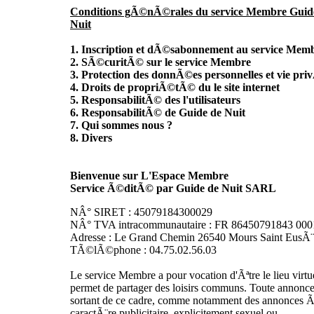
Conditions gÃ©nÃ©rales du service Membre Guid
Nuit
1. Inscription et dÃ©sabonnement au service Mem
2. SÃ©curitÃ© sur le service Membre
3. Protection des donnÃ©es personnelles et vie pr
4. Droits de propriÃ©tÃ© du le site internet
5. ResponsabilitÃ© des l'utilisateurs
6. ResponsabilitÃ© de Guide de Nuit
7. Qui sommes nous ?
8. Divers
Bienvenue sur L'Espace Membre
Service Ã©ditÃ© par Guide de Nuit SARL
NÂ° SIRET : 45079184300029
NÂ° TVA intracommunautaire : FR 86450791843 000
Adresse : Le Grand Chemin 26540 Mours Saint EusÃ
TÃ©lÃ©phone : 04.75.02.56.03
Le service Membre a pour vocation d'Ãªtre le lieu virtu
permet de partager des loisirs communs. Toute annonc
sortant de ce cadre, comme notamment des annonces 
caractÃ¨re publicitaire, explicitement sexuel ou