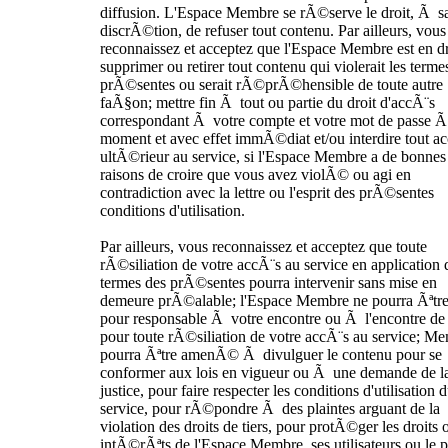
diffusion. L'Espace Membre se rÃ©serve le droit, Ã sa
discrÃ©tion, de refuser tout contenu. Par ailleurs, vous
reconnaissez et acceptez que l'Espace Membre est en dr
supprimer ou retirer tout contenu qui violerait les terme
prÃ©sentes ou serait rÃ©prÃ©hensible de toute autre
faÃ§on; mettre fin Ã tout ou partie du droit d'accÃ¨s
correspondant Ã votre compte et votre mot de passe Ã
moment et avec effet immÃ©diat et/ou interdire tout a
ultÃ©rieur au service, si l'Espace Membre a de bonnes
raisons de croire que vous avez violÃ© ou agi en
contradiction avec la lettre ou l'esprit des prÃ©sentes
conditions d'utilisation.
Par ailleurs, vous reconnaissez et acceptez que toute
rÃ©siliation de votre accÃ¨s au service en application 
termes des prÃ©sentes pourra intervenir sans mise en
demeure prÃ©alable; l'Espace Membre ne pourra Ãªtre
pour responsable Ã votre encontre ou Ã l'encontre de 
pour toute rÃ©siliation de votre accÃ¨s au service; M
pourra Ãªtre amenÃ© Ã divulguer le contenu pour se
conformer aux lois en vigueur ou Ã une demande de l
justice, pour faire respecter les conditions d'utilisation 
service, pour rÃ©pondre Ã des plaintes arguant de la
violation des droits de tiers, pour protÃ©ger les droits 
intÃ©rÃªts de l'Espace Membre, ses utilisateurs ou le p