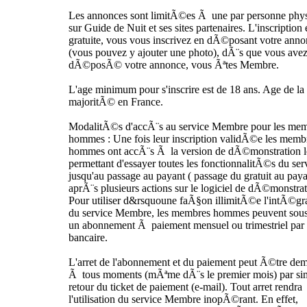
Les annonces sont limitÃ©es Ã une par personne phy
sur Guide de Nuit et ses sites partenaires. L'inscription 
gratuite, vous vous inscrivez en dÃ©posant votre ann
(vous pouvez y ajouter une photo), dÃ¨s que vous ave
dÃ©posÃ© votre annonce, vous Ãªtes Membre.
L'age minimum pour s'inscrire est de 18 ans. Age de la
majoritÃ© en France.
ModalitÃ©s d'accÃ¨s au service Membre pour les me
hommes : Une fois leur inscription validÃ©e les memb
hommes ont accÃ¨s Ã la version de dÃ©monstration l
permettant d'essayer toutes les fonctionnalitÃ©s du ser
jusqu'au passage au payant ( passage du gratuit au pay
aprÃ¨s plusieurs actions sur le logiciel de dÃ©monstrat
Pour utiliser d&rsquoune faÃ§on illimitÃ©e l'intÃ©gr
du service Membre, les membres hommes peuvent sous
un abonnement Ã paiement mensuel ou trimestriel par 
bancaire.
L'arret de l'abonnement et du paiement peut Ã©tre de
Ã tous moments (mÃªme dÃ¨s le premier mois) par si
retour du ticket de paiement (e-mail). Tout arret rendra
l'utilisation du service Membre inopÃ©rant. En effet,