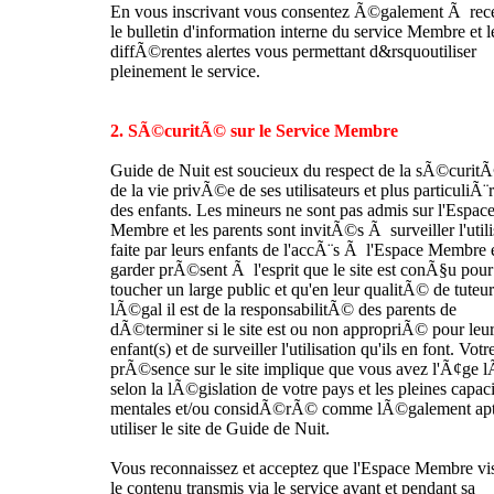
En vous inscrivant vous consentez Ã©galement Ã rec
le bulletin d'information interne du service Membre et l
diffÃ©rentes alertes vous permettant d&rsquoutiliser
pleinement le service.
2. SÃ©curitÃ© sur le Service Membre
Guide de Nuit est soucieux du respect de la sÃ©curitÃ
de la vie privÃ©e de ses utilisateurs et plus particuliÃ
des enfants. Les mineurs ne sont pas admis sur l'Espac
Membre et les parents sont invitÃ©s Ã surveiller l'utili
faite par leurs enfants de l'accÃ¨s Ã l'Espace Membre
garder prÃ©sent Ã l'esprit que le site est conÃ§u pour
toucher un large public et qu'en leur qualitÃ© de tuteur
lÃ©gal il est de la responsabilitÃ© des parents de
dÃ©terminer si le site est ou non appropriÃ© pour leur
enfant(s) et de surveiller l'utilisation qu'ils en font. Votr
prÃ©sence sur le site implique que vous avez l'Ã¢ge 
selon la lÃ©gislation de votre pays et les pleines capa
mentales et/ou considÃ©rÃ© comme lÃ©galement ap
utiliser le site de Guide de Nuit.
Vous reconnaissez et acceptez que l'Espace Membre vi
le contenu transmis via le service avant et pendant sa