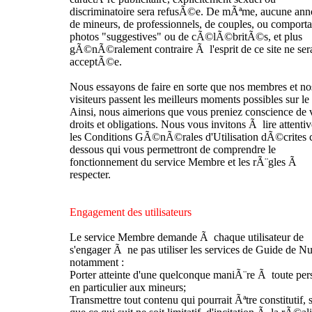
discriminatoire sera refusÃ©e. De mÃªme, aucune an
de mineurs, de professionnels, de couples, ou comporta
photos "suggestives" ou de cÃ©lÃ©britÃ©s, et plus
gÃ©nÃ©ralement contraire Ã l'esprit de ce site ne ser
acceptÃ©e.
Nous essayons de faire en sorte que nos membres et no
visiteurs passent les meilleurs moments possibles sur le 
Ainsi, nous aimerions que vous preniez conscience de 
droits et obligations. Nous vous invitons Ã lire attenti
les Conditions GÃ©nÃ©rales d'Utilisation dÃ©crites c
dessous qui vous permettront de comprendre le
fonctionnement du service Membre et les rÃ¨gles Ã
respecter.
Engagement des utilisateurs
Le service Membre demande Ã chaque utilisateur de
s'engager Ã ne pas utiliser les services de Guide de Nu
notamment :
Porter atteinte d'une quelconque maniÃ¨re Ã toute per
en particulier aux mineurs;
Transmettre tout contenu qui pourrait Ãªtre constitutif, 