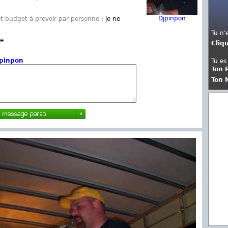
Djpinpon
et budget à prevoir par personne :
je ne
Tu n'
te
Cliq
pinpon
Tu es
Ton 
Ton 