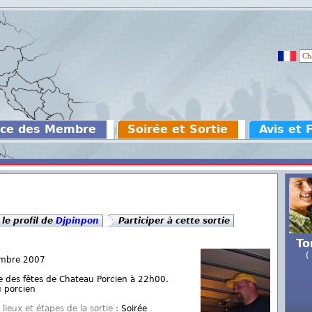
ce des Membre
Soirée et Sortie
Avis et
 le profil de
Djpinpon
Participer à cette sortie
To
(
mbre 2007
e des fêtes de Chateau Porcien à 22h00.
u porcien
lieux et étapes de la sortie :
Soirée