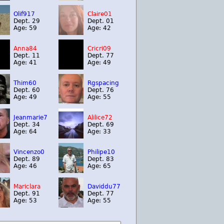
Olif917
Claire01
Dept. 29
Dept. 01
Age: 59
Age: 42
Anna84
Cricri09
Dept. 11
Dept. 77
Age: 41
Age: 49
Thim60
Rgspacing
Dept. 60
Dept. 76
Age: 49
Age: 55
Jeanmarie7
Alilice72
Dept. 34
Dept. 69
Age: 64
Age: 33
Vincenzo0
Philipe10
Dept. 89
Dept. 83
Age: 46
Age: 65
Mariclara
Daviddu77
Dept. 91
Dept. 77
Age: 53
Age: 55