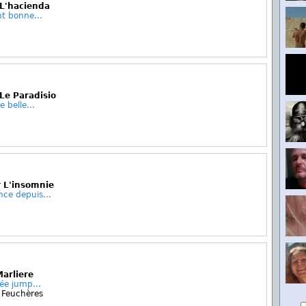
 L'hacienda
t bonne...
Le Paradisio
 belle...
r L'insomnie
nce depuis...
Marliere
rée jump...
 Feuchères