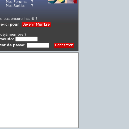
Mes Forums
?
Mes Sorties
?
es pas encore inscrit ?
ue-ici pour
 déjà membre ?
Pseudo:
Mot de passe: