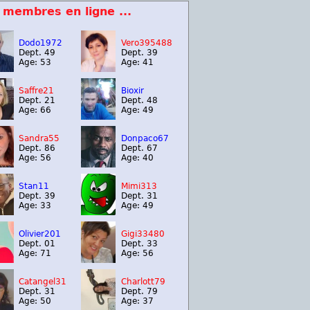
 membres en ligne ...
Dodo1972
Vero395488
Dept. 49
Dept. 39
Age: 53
Age: 41
Saffre21
Bioxir
Dept. 21
Dept. 48
Age: 66
Age: 49
Sandra55
Donpaco67
Dept. 86
Dept. 67
Age: 56
Age: 40
Stan11
Mimi313
Dept. 39
Dept. 31
Age: 33
Age: 49
Olivier201
Gigi33480
Dept. 01
Dept. 33
Age: 71
Age: 56
Catangel31
Charlott79
Dept. 31
Dept. 79
Age: 50
Age: 37