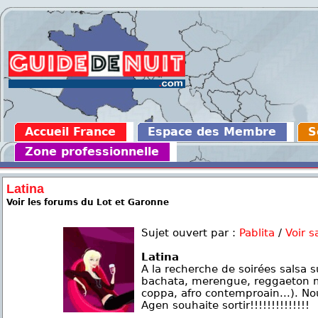
Accueil France
Espace des Membre
S
Zone professionnelle
Latina
Voir les forums du Lot et Garonne
Sujet ouvert par :
Pablita
/
Voir s
Latina
A la recherche de soirées salsa s
bachata, merengue, reggaeton m
coppa, afro contemproain...). Nou
Agen souhaite sortir!!!!!!!!!!!!!!