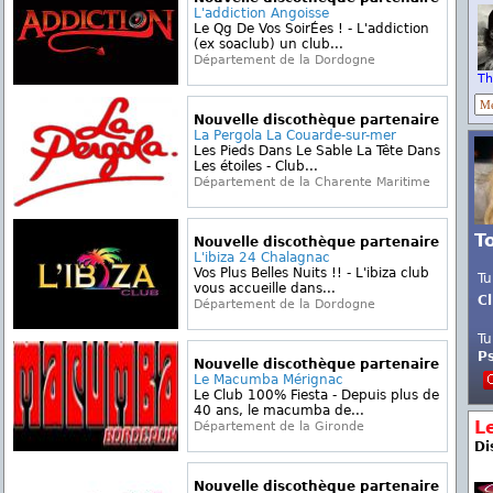
L'addiction Angoisse
Le Qg De Vos SoirÉes ! - L'addiction
(ex soaclub) un club...
Département de la Dordogne
Th
Nouvelle discothèque partenaire
La Pergola La Couarde-sur-mer
Les Pieds Dans Le Sable La Tête Dans
Les étoiles - Club...
Département de la Charente Maritime
T
Nouvelle discothèque partenaire
L'ibiza 24 Chalagnac
Vos Plus Belles Nuits !! - L'ibiza club
Tu
vous accueille dans...
Cl
Département de la Dordogne
Tu
P
Nouvelle discothèque partenaire
Le Macumba Mérignac
Le Club 100% Fiesta - Depuis plus de
40 ans, le macumba de...
L
Département de la Gironde
Di
Nouvelle discothèque partenaire