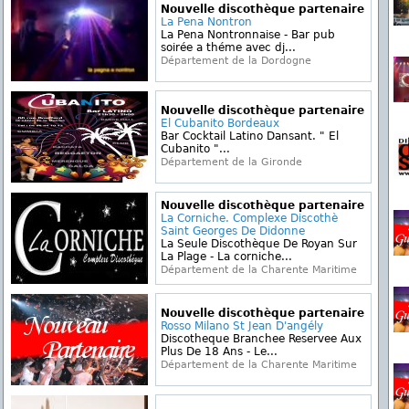
Nouvelle discothèque partenaire
La Pena Nontron
La Pena Nontronnaise - Bar pub
soirée a théme avec dj...
Département de la Dordogne
Nouvelle discothèque partenaire
El Cubanito Bordeaux
Bar Cocktail Latino Dansant. " El
Cubanito "...
Département de la Gironde
Nouvelle discothèque partenaire
La Corniche. Complexe Discothè
Saint Georges De Didonne
La Seule Discothèque De Royan Sur
La Plage - La corniche...
Département de la Charente Maritime
Nouvelle discothèque partenaire
Rosso Milano St Jean D'angély
Discotheque Branchee Reservee Aux
Plus De 18 Ans - Le...
Département de la Charente Maritime