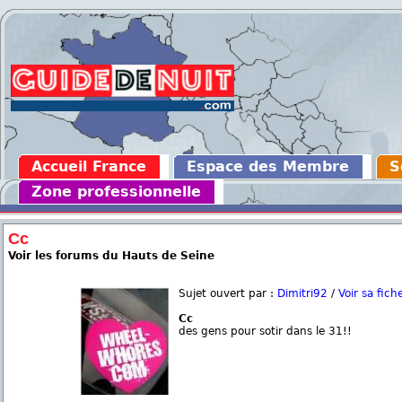
Accueil France
Espace des Membre
S
Zone professionnelle
Cc
Voir les forums du Hauts de Seine
Sujet ouvert par :
Dimitri92
/
Voir sa fich
Cc
des gens pour sotir dans le 31!!