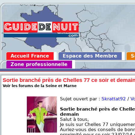
Accueil France
Espace des Membre
S
Zone professionnelle
Sortie branché près de Chelles 77 ce soir et demai
Voir les forums de la Seine et Marne
Sujet ouvert par :
Skrattat92
/
Vo
Sortie branché près de Chelles
demain
Salut à tous,
Je suis sur Chelles 77 uniquemen
Auriez-vous des conseils de bonn
proximité pour ce soir 23/07/14 