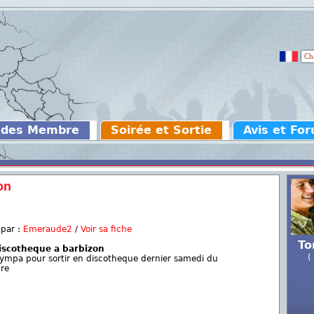
 des Membre
Soirée et Sortie
Avis et Fo
on
 par :
Emeraude2
/
Voir sa fiche
To
discotheque a barbizon
(
ympa pour sortir en discotheque dernier samedi du
bre