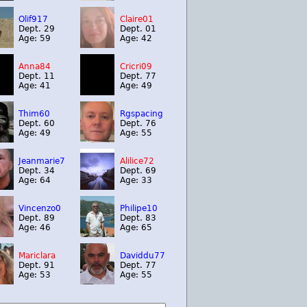
Olif917
Claire01
Dept. 29
Dept. 01
Age: 59
Age: 42
Anna84
Cricri09
Dept. 11
Dept. 77
Age: 41
Age: 49
Thim60
Rgspacing
Dept. 60
Dept. 76
Age: 49
Age: 55
Jeanmarie7
Alilice72
Dept. 34
Dept. 69
Age: 64
Age: 33
Vincenzo0
Philipe10
Dept. 89
Dept. 83
Age: 46
Age: 65
Mariclara
Daviddu77
Dept. 91
Dept. 77
Age: 53
Age: 55