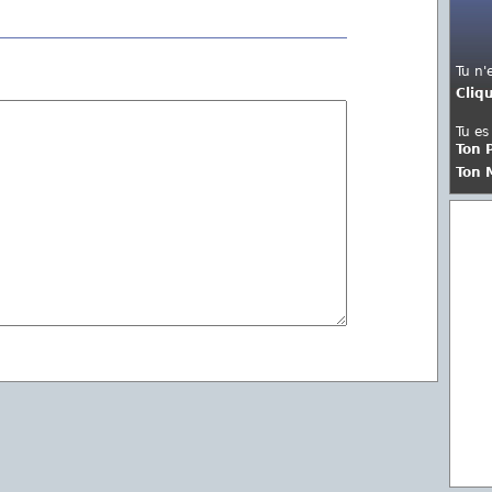
Tu n'
Cliq
Tu es
Ton 
Ton 