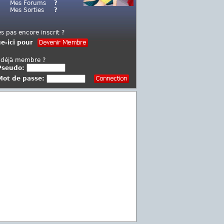
Mes Forums
?
Mes Sorties
?
es pas encore inscrit ?
ue-ici pour
 déjà membre ?
Pseudo:
Mot de passe: