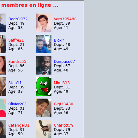
 membres en ligne ...
Dodo1972
Vero395488
Dept. 49
Dept. 39
Age: 53
Age: 41
Saffre21
Bioxir
Dept. 21
Dept. 48
Age: 66
Age: 49
Sandra55
Donpaco67
Dept. 86
Dept. 67
Age: 56
Age: 40
Stan11
Mimi313
Dept. 39
Dept. 31
Age: 33
Age: 49
Olivier201
Gigi33480
Dept. 01
Dept. 33
Age: 71
Age: 56
Catangel31
Charlott79
Dept. 31
Dept. 79
Age: 50
Age: 37