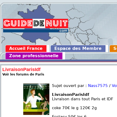
Accueil France
Espace des Membre
S
Zone professionnelle
LivraisonParisIdf
Voir les forums de Paris
Sujet ouvert par :
Nass7575
/
Vo
LivraisonParisIdf
Livraison dans tout Paris et IDF
coke 70€ le g 120€ 2g
Ecstasy 50€ les 6