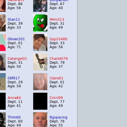
Sandra55
Donpaco67
Dept. 86
Dept. 67
Age: 56
Age: 40
Stan11
Mimi313
Dept. 39
Dept. 31
Age: 33
Age: 49
Olivier201
Gigi33480
Dept. 01
Dept. 33
Age: 71
Age: 56
Catangel31
Charlott79
Dept. 31
Dept. 79
Age: 50
Age: 37
Olif917
Claire01
Dept. 29
Dept. 01
Age: 59
Age: 42
Anna84
Cricri09
Dept. 11
Dept. 77
Age: 41
Age: 49
Thim60
Rgspacing
Dept. 60
Dept. 76
Age: 49
Age: 55