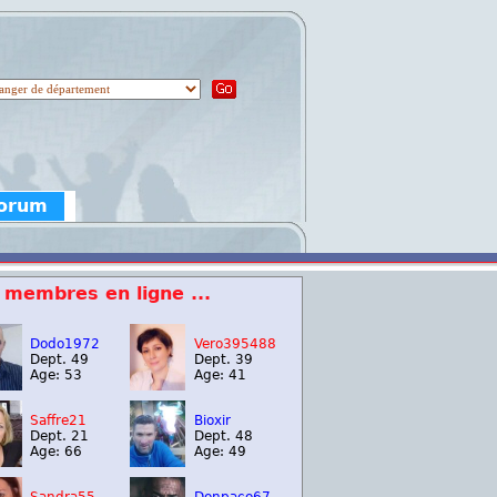
Forum
 membres en ligne ...
Dodo1972
Vero395488
Dept. 49
Dept. 39
Age: 53
Age: 41
Saffre21
Bioxir
Dept. 21
Dept. 48
Age: 66
Age: 49