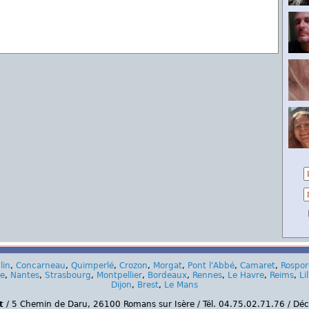
lin
,
Concarneau
,
Quimperlé
,
Crozon
,
Morgat
,
Pont l'Abbé
,
Camaret
,
Rospo
ce
,
Nantes
,
Strasbourg
,
Montpellier
,
Bordeaux
,
Rennes
,
Le Havre
,
Reims
,
Lil
Dijon
,
Brest
,
Le Mans
t
/ 5 Chemin de Daru, 26100 Romans sur Isère / Tél. 04.75.02.71.76 / Dé