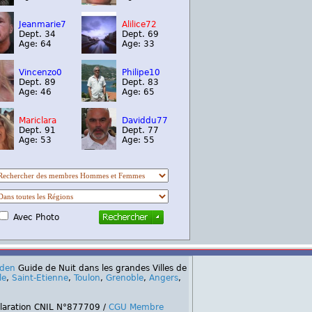
Jeanmarie7
Alilice72
Dept. 34
Dept. 69
Age: 64
Age: 33
Vincenzo0
Philipe10
Dept. 89
Dept. 83
Age: 46
Age: 65
Mariclara
Daviddu77
Dept. 91
Dept. 77
Age: 53
Age: 55
Avec Photo
rden
Guide de Nuit dans les grandes Villes de
le
,
Saint-Etienne
,
Toulon
,
Grenoble
,
Angers
,
claration CNIL N°877709 /
CGU Membre