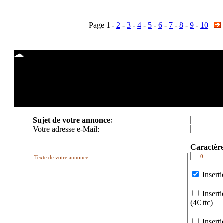
Page 1 -
2
-
3
-
4
-
5
-
6
-
7
-
8
-
9
-
10
DEPOSER UNE PETITE ANNONCE P
SUR TOUTE LA FRANCE
Sujet de votre annonce:
Votre adresse e-Mail:
Caractère
Inserti
Insert
(4€ ttc)
Insert