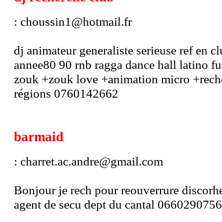
: choussin1@hotmail.fr
dj animateur generaliste serieuse ref en 
annee80 90 rnb ragga dance hall latino fun
zouk +zouk love +animation micro +reche
régions 0760142662
barmaid
: charret.ac.andre@gmail.com
Bonjour je rech pour reouverrure discorh
agent de secu dept du cantal 0660290756