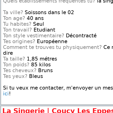
Quels établissements fréquentes tu?
la sing
Ta ville?
Soissons dans le 02
Ton age?
40 ans
Tu habites?
Seul
Ton travail?
Etudiant
Ton style vestimentaire?
Décontracté
Tes origines?
Européenne
Comment te trouves tu physiquement?
Ce n
dire
Ta taille?
1,85 métres
Ton poids?
85 kilos
Tes cheveux?
Bruns
Tes yeux?
Bleus
Si tu veux me contacter, m'envoyer un me
ici
!
La Singerie | Coucy Les Eppe