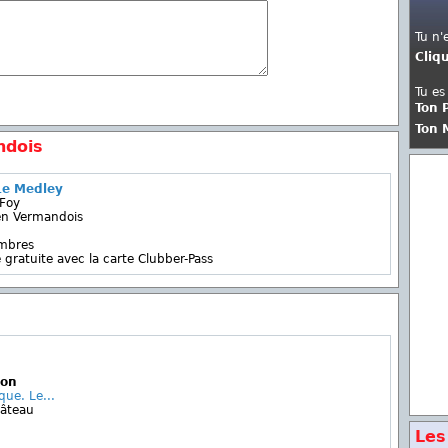
Tu n'
Cliq
Tu es
Ton 
Ton 
ndois
Le Medley
 Foy
en Vermandois
embres
 gratuite avec la carte Clubber-Pass
ion
ue. Le...
hâteau
Les