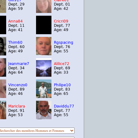
Olif917
Claire01
Dept. 29
Dept. 01
Age: 59
Age: 42
Anna84
Cricri09
Dept. 11
Dept. 77
Age: 41
Age: 49
Thim60
Rgspacing
Dept. 60
Dept. 76
Age: 49
Age: 55
Jeanmarie7
Alilice72
Dept. 34
Dept. 69
Age: 64
Age: 33
Vincenzo0
Philipe10
Dept. 89
Dept. 83
Age: 46
Age: 65
Mariclara
Daviddu77
Dept. 91
Dept. 77
Age: 53
Age: 55