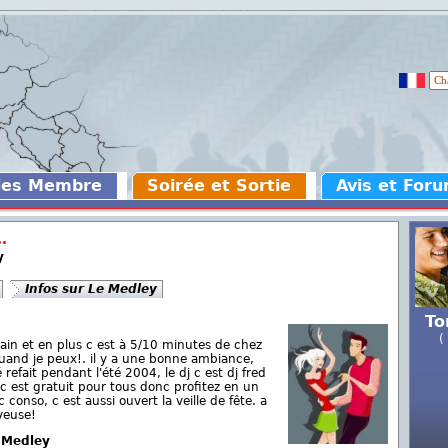
des Membre
Soirée et Sortie
Avis et For
.
y
Infos sur Le Medley
To
(
hain et en plus c est à 5/10 minutes de chez
quand je peux!. il y a une bonne ambiance,
é refait pendant l'été 2004, le dj c est dj fred
 c est gratuit pour tous donc profitez en un
conso, c est aussi ouvert la veille de fête. a
yeuse!
e Medley