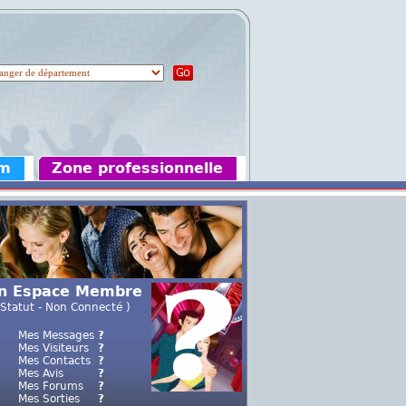
um
Zone professionnelle
n Espace Membre
 Statut - Non Connecté )
Mes Messages
?
Mes Visiteurs
?
Mes Contacts
?
Mes Avis
?
Mes Forums
?
Mes Sorties
?