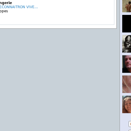
ingerie
ECONNAITRON VIVE...
Eppes