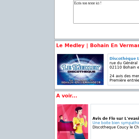
Le Medley | Bohain En Verma
Discothèque 
rue du Général
02110 Bohain 
24 avis des m
Première entrée
A voir...
Avis de Flo sur L'evas
Une boite bien sympathiq
Discotheque Coucy le C