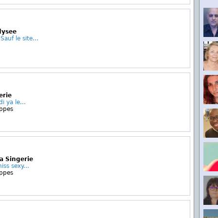
dysee
auf le site...
erie
 ya le...
Eppes
a Singerie
ss sexy...
Eppes