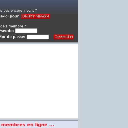
es pas encore inscrit ?
ue-ici pour
 déjà membre ?
Pseudo:
Mot de passe:
 membres en ligne ...