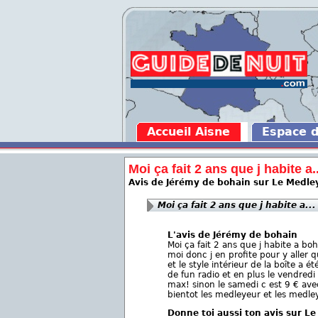
Accueil Aisne
Espace 
Moi ça fait 2 ans que j habite a..
Avis de Jérémy de bohain sur Le Medle
Moi ça fait 2 ans que j habite a...
L'avis de Jérémy de bohain
Moi ça fait 2 ans que j habite a bo
moi donc j en profite pour y aller 
et le style intérieur de la boîte a ét
de fun radio et en plus le vendredi
max! sinon le samedi c est 9 € avec 
bientot les medleyeur et les medle
Donne toi aussi ton avis sur L