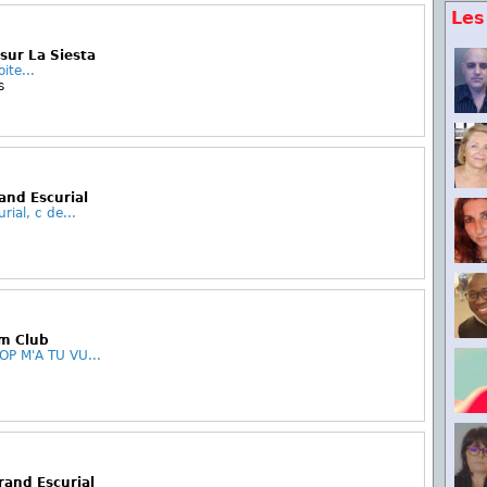
Les
sur La Siesta
ite...
s
and Escurial
rial, c de...
am Club
P M'A TU VU...
rand Escurial