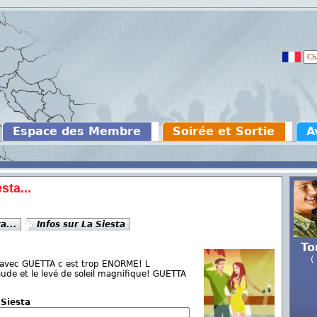
Espace des Membre
Soirée et Sortie
A
sta...
a...
Infos sur La Siesta
To
(
ta avec GUETTA c est trop ENORME! L
ude et le levé de soleil magnifique! GUETTA
 Siesta