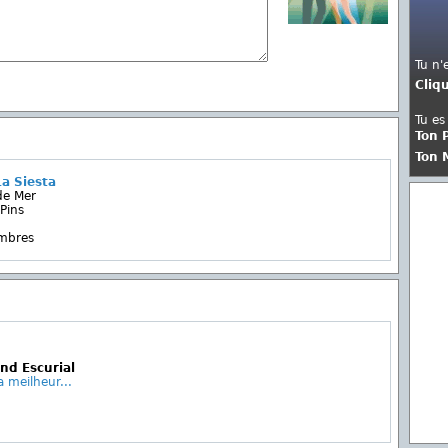
Tu n'
Cliq
Tu es
Ton 
Ton 
a Siesta
de Mer
Pins
embres
nd Escurial
a meilheur...