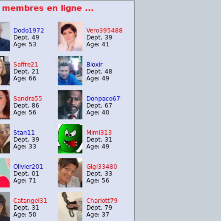
 membres en ligne ...
Dodo1972
Vero395488
Dept. 49
Dept. 39
Age: 53
Age: 41
Saffre21
Bioxir
Dept. 21
Dept. 48
Age: 66
Age: 49
Sandra55
Donpaco67
Dept. 86
Dept. 67
Age: 56
Age: 40
Stan11
Mimi313
Dept. 39
Dept. 31
Age: 33
Age: 49
Olivier201
Gigi33480
Dept. 01
Dept. 33
Age: 71
Age: 56
Catangel31
Charlott79
Dept. 31
Dept. 79
Age: 50
Age: 37