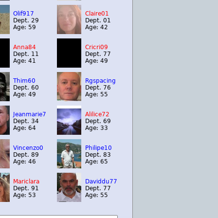
Olif917
Claire01
Dept. 29
Dept. 01
Age: 59
Age: 42
Anna84
Cricri09
Dept. 11
Dept. 77
Age: 41
Age: 49
Thim60
Rgspacing
Dept. 60
Dept. 76
Age: 49
Age: 55
Jeanmarie7
Alilice72
Dept. 34
Dept. 69
Age: 64
Age: 33
Vincenzo0
Philipe10
Dept. 89
Dept. 83
Age: 46
Age: 65
Mariclara
Daviddu77
Dept. 91
Dept. 77
Age: 53
Age: 55