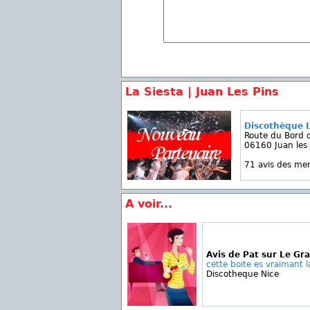
La Siesta | Juan Les Pins
Discothèque L
Route du Bord 
06160 Juan les 
71 avis des m
A voir...
Avis de Pat sur Le Gra
cette boite es vraimant l
Discotheque Nice