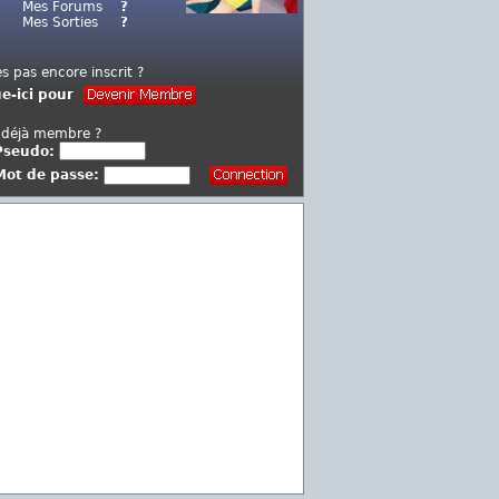
Mes Forums
?
Mes Sorties
?
es pas encore inscrit ?
ue-ici pour
 déjà membre ?
Pseudo:
Mot de passe: