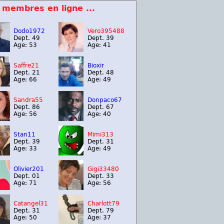
 membres en ligne ...
Dodo1972
Vero395488
Dept. 49
Dept. 39
Age: 53
Age: 41
Saffre21
Bioxir
Dept. 21
Dept. 48
Age: 66
Age: 49
Sandra55
Donpaco67
Dept. 86
Dept. 67
Age: 56
Age: 40
Stan11
Mimi313
Dept. 39
Dept. 31
Age: 33
Age: 49
Olivier201
Gigi33480
Dept. 01
Dept. 33
Age: 71
Age: 56
Catangel31
Charlott79
Dept. 31
Dept. 79
Age: 50
Age: 37