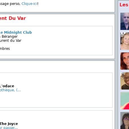
ssage perso,
Clique-ici
!
Les
ent Du Var
Le Midnight Club
 Béranger
urent du Var
embres
 L'odace
othèque, (...
 The Joyce
r passer...