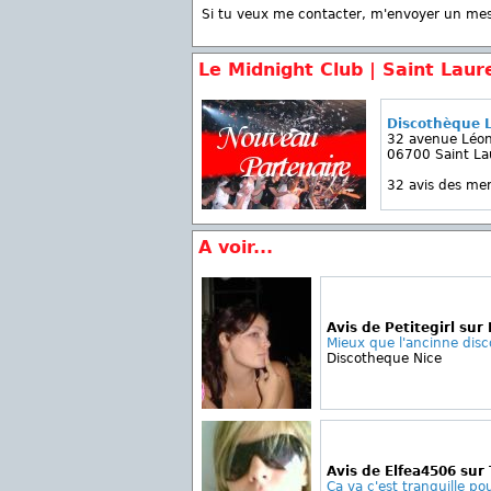
Si tu veux me contacter, m'envoyer un me
Le Midnight Club | Saint Laur
Discothèque 
32 avenue Léon
06700 Saint La
32 avis des m
A voir...
Avis de Petitegirl sur
Mieux que l'ancinne disc
Discotheque Nice
Avis de Elfea4506 sur
Ça va c'est tranquille pou