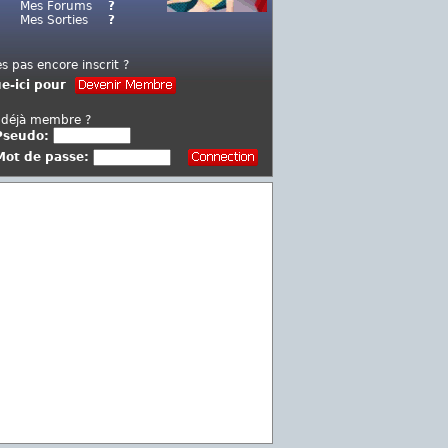
Mes Forums
?
Mes Sorties
?
es pas encore inscrit ?
ue-ici pour
 déjà membre ?
Pseudo:
Mot de passe: