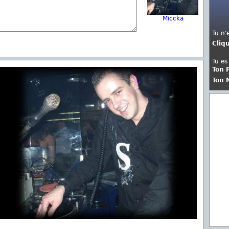
Miccka
Tu n'
Cliq
Tu es
Ton 
Ton 