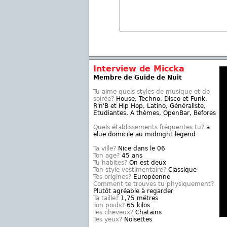
Interview de Miccka
Membre de Guide de Nuit
Tu aime quels styles de musique et de
soirée?
House, Techno, Disco et Funk,
R'n'B et Hip Hop, Latino, Généraliste,
Etudiantes, A thèmes, OpenBar, Befores
Quels établissements fréquentes tu?
a
elue domicile au midnight legend
Ta ville?
Nice dans le 06
Ton age?
45 ans
Tu habites?
On est deux
Ton style vestimentaire?
Classique
Tes origines?
Européenne
Comment te trouves tu physiquement?
Plutôt agréable à regarder
Ta taille?
1,75 métres
Ton poids?
65 kilos
Tes cheveux?
Chatains
Tes yeux?
Noisettes