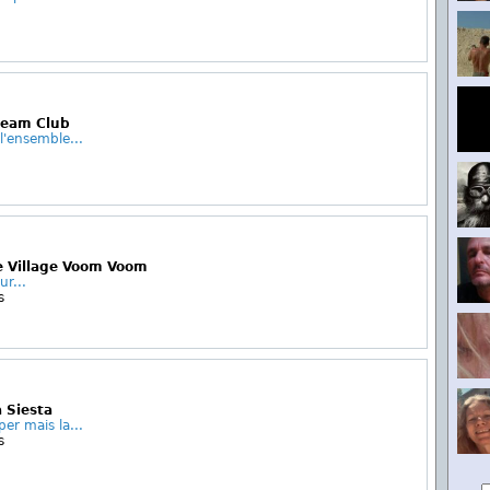
ream Club
 l'ensemble...
e Village Voom Voom
ur...
s
a Siesta
per mais la...
s