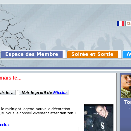
Espace des Membre
Soirée et Sortie
A
ais le...
s le...
Voir le profil de
Miccka
To
(
 le midnight legend nouvelle décoration
Je. Vous la conseil vivement attention tenu
ccka