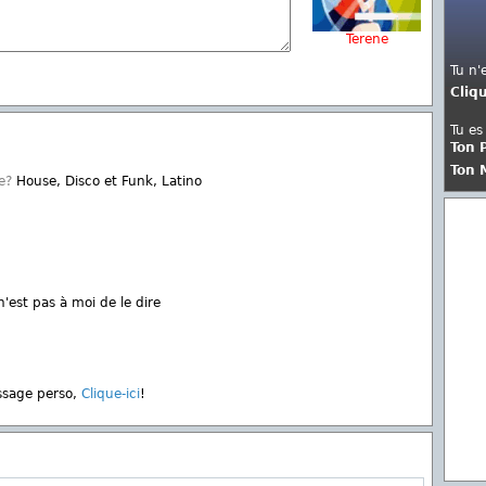
Terene
Tu n'
Cliq
Tu es
Ton 
Ton 
e?
House, Disco et Funk, Latino
'est pas à moi de le dire
ssage perso,
Clique-ici
!