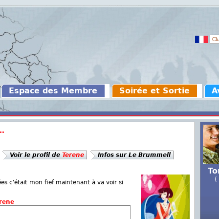
Espace des Membre
Soirée et Sortie
A
..
Voir le profil de
Terene
Infos sur Le Brummell
To
(
ées c'était mon fief maintenant à va voir si
rene