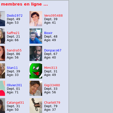
 membres en ligne ...
Dodo1972
Vero395488
Dept. 49
Dept. 39
Age: 53
Age: 41
Saffre21
Bioxir
Dept. 21
Dept. 48
Age: 66
Age: 49
Sandra55
Donpaco67
Dept. 86
Dept. 67
Age: 56
Age: 40
Stan11
Mimi313
Dept. 39
Dept. 31
Age: 33
Age: 49
Olivier201
Gigi33480
Dept. 01
Dept. 33
Age: 71
Age: 56
Catangel31
Charlott79
Dept. 31
Dept. 79
Age: 50
Age: 37