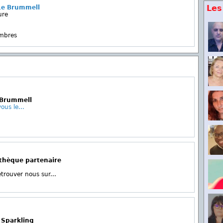
Les
Le Brummell
ure
embres
 Brummell
ous le...
othèque partenaire
etrouver nous sur...
 Sparkling