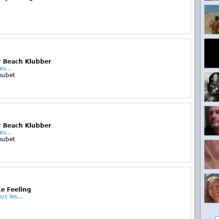
r Beach Klubber
es...
oubet
r Beach Klubber
es...
oubet
Le Feeling
s les...