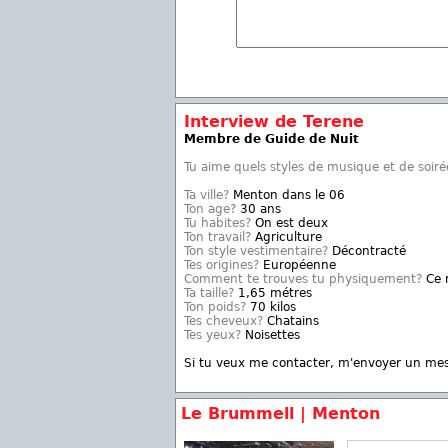
Interview de Terene
Membre de Guide de Nuit
Tu aime quels styles de musique et de soiré
Ta ville?
Menton dans le 06
Ton age?
30 ans
Tu habites?
On est deux
Ton travail?
Agriculture
Ton style vestimentaire?
Décontracté
Tes origines?
Européenne
Comment te trouves tu physiquement?
Ce n
Ta taille?
1,65 métres
Ton poids?
70 kilos
Tes cheveux?
Chatains
Tes yeux?
Noisettes
Si tu veux me contacter, m'envoyer un me
Le Brummell | Menton