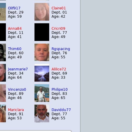
Olif917
Claire01
Dept. 29
Dept. 01
Age: 59
Age: 42
Anna84
Cricri09
Dept. 11
Dept. 77
Age: 41
Age: 49
Thim60
Rgspacing
Dept. 60
Dept. 76
Age: 49
Age: 55
Jeanmarie7
Alilice72
Dept. 34
Dept. 69
Age: 64
Age: 33
Vincenzo0
Philipe10
Dept. 89
Dept. 83
Age: 46
Age: 65
Mariclara
Daviddu77
Dept. 91
Dept. 77
Age: 53
Age: 55