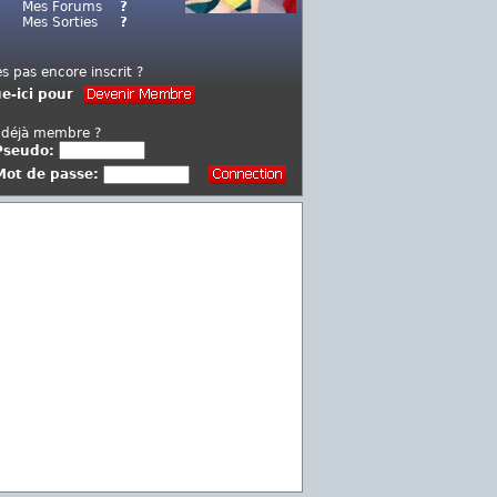
Mes Forums
?
Mes Sorties
?
es pas encore inscrit ?
ue-ici pour
 déjà membre ?
Pseudo:
Mot de passe: