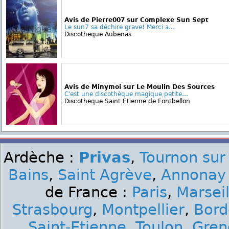
Avis de Pierre007 sur Complexe Sun Sept
Le sun7 sa déchire grave! Merci a...
Discotheque Aubenas
Avis de Minymoi sur Le Moulin Des Sources
C'est une discothèque magique petite...
Discotheque Saint Etienne de Fontbellon
Ardèche :
Privas
,
Tournon sur
Bains
,
Saint Agrève
,
Annonay
de France :
Paris
,
Marseil
Strasbourg
,
Montpellier
,
Bord
Saint-Etienne
,
Toulon
,
Gren