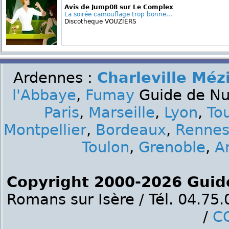
Avis de Jump08 sur Le Complex
La soirée camouflage trop bonne...
Discotheque VOUZIERS
Ardennes :
Charleville Méz
l'Abbaye
,
Fumay
Guide de Nui
Paris
,
Marseille
,
Lyon
,
To
Montpellier
,
Bordeaux
,
Renne
Toulon
,
Grenoble
,
A
Copyright 2000-2026 Guid
Romans sur Isère / Tél. 04.75
/
C