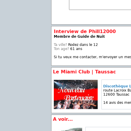
Interview de Phill12000
Membre de Guide de Nuit
Ta ville?
Rodez dans le 12
Ton age?
61 ans
Si tu veux me contacter, m'envoyer un me
Le Miami Club | Taussac
Discothèque 
route Lacroix B
12600 Taussac
14 avis des m
A voir...