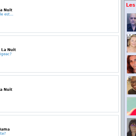
Les
La Nuit
e est...
 La Nuit
figeac?
La Nuit
 Bama
te?