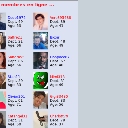
 membres en ligne ...
Dodo1972
Vero395488
Dept. 49
Dept. 39
Age: 53
Age: 41
Saffre21
Bioxir
Dept. 21
Dept. 48
Age: 66
Age: 49
Sandra55
Donpaco67
Dept. 86
Dept. 67
Age: 56
Age: 40
Stan11
Mimi313
Dept. 39
Dept. 31
Age: 33
Age: 49
Olivier201
Gigi33480
Dept. 01
Dept. 33
Age: 71
Age: 56
Catangel31
Charlott79
Dept. 31
Dept. 79
Age: 50
Age: 37