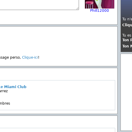
Phill12000
Tu n'
Cliq
Tu es
Ton 
Ton 
ssage perso,
Clique-ici
!
Le Miami Club
arrez
embres