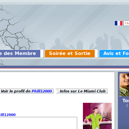
e des Membre
Soirée et Sortie
Avis et F
Voir le profil de
Phill12000
Infos sur Le Miami Club
To
(
ill12000