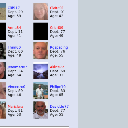
Olif917
Claire01
Dept. 29
Dept. 01
Age: 59
Age: 42
Anna84
Cricri09
Dept. 11
Dept. 77
Age: 41
Age: 49
Thim60
Rgspacing
Dept. 60
Dept. 76
Age: 49
Age: 55
Jeanmarie7
Alilice72
Dept. 34
Dept. 69
Age: 64
Age: 33
Vincenzo0
Philipe10
Dept. 89
Dept. 83
Age: 46
Age: 65
Mariclara
Daviddu77
Dept. 91
Dept. 77
Age: 53
Age: 55