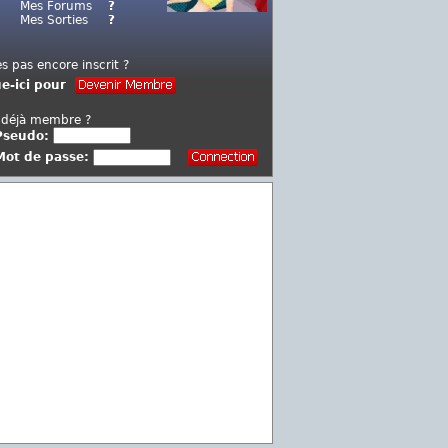
Mes Forums
?
Mes Sorties
?
es pas encore inscrit ?
ue-ici pour
 déjà membre ?
Pseudo:
Mot de passe: