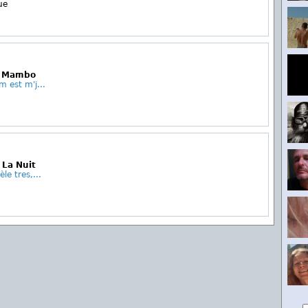
ue
Le Mambo
 est m'j...
 La Nuit
e tres,...