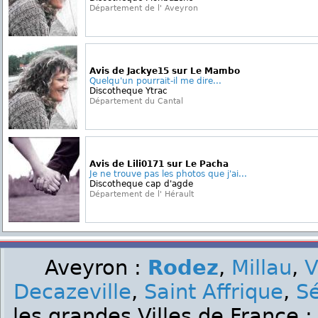
Département de l' Aveyron
Avis de Jackye15 sur Le Mambo
Quelqu'un pourrait-il me dire...
Discotheque Ytrac
Département du Cantal
Avis de Lili0171 sur Le Pacha
Je ne trouve pas les photos que j'ai...
Discotheque cap d'agde
Département de l' Hérault
Aveyron :
Rodez
,
Millau
,
V
Decazeville
,
Saint Affrique
,
S
les grandes Villes de France 