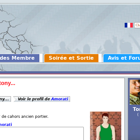
 des Membre
Soirée et Sortie
Avis et Fo
ony...
ny...
Voir le profil de
Amorati
To
(
 de cahors ancien portier.
orati