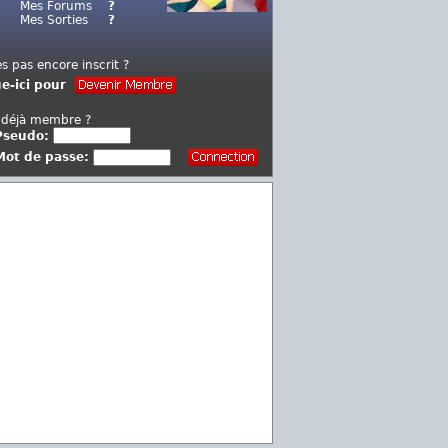
Mes Forums
?
Mes Sorties
?
es pas encore inscrit ?
ue-ici pour
 déjà membre ?
Pseudo:
Mot de passe: