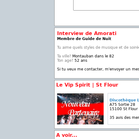
Interview de Amorati
Membre de Guide de Nuit
Tu aime quels styles de musique et de soiré
Ta ville?
Montauban dans le 82
Ton age?
52 ans
Si tu veux me contacter, m'envoyer un me
Le Vip Spirit | St Flour
Discothèque L
A75 Sortie 28
15100 St Flour
35 avis des m
A voir...