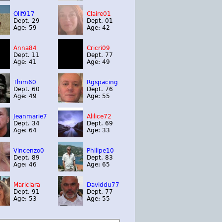
Olif917
Claire01
Dept. 29
Dept. 01
Age: 59
Age: 42
Anna84
Cricri09
Dept. 11
Dept. 77
Age: 41
Age: 49
Thim60
Rgspacing
Dept. 60
Dept. 76
Age: 49
Age: 55
Jeanmarie7
Alilice72
Dept. 34
Dept. 69
Age: 64
Age: 33
Vincenzo0
Philipe10
Dept. 89
Dept. 83
Age: 46
Age: 65
Mariclara
Daviddu77
Dept. 91
Dept. 77
Age: 53
Age: 55