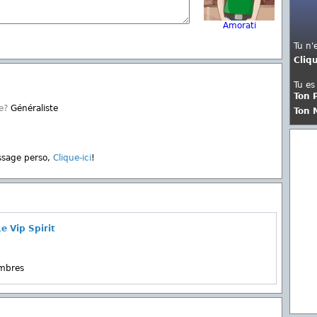
Amorati
Tu n'
Cliq
Tu es
Ton 
e?
Généraliste
Ton 
ssage perso,
Clique-ici
!
e Vip Spirit
embres