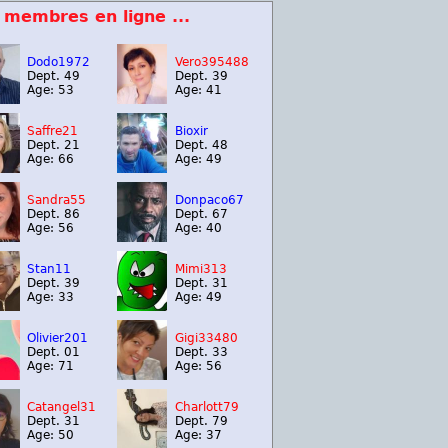
 membres en ligne ...
Dodo1972
Vero395488
Dept. 49
Dept. 39
Age: 53
Age: 41
Saffre21
Bioxir
Dept. 21
Dept. 48
Age: 66
Age: 49
Sandra55
Donpaco67
Dept. 86
Dept. 67
Age: 56
Age: 40
Stan11
Mimi313
Dept. 39
Dept. 31
Age: 33
Age: 49
Olivier201
Gigi33480
Dept. 01
Dept. 33
Age: 71
Age: 56
Catangel31
Charlott79
Dept. 31
Dept. 79
Age: 50
Age: 37