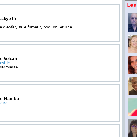
Les
Jackye15
e d'enfer, salle fumeur, podium, et une...
Le Volcan
st le...
Marmiesse
 Le Mambo
dire...