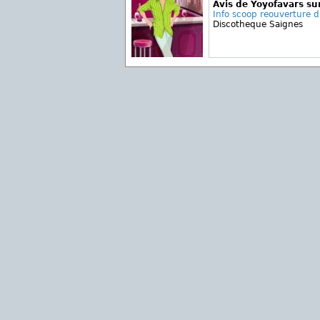
Avis de Yoyofavars su
Info scoop reouverture d
Discotheque Saignes