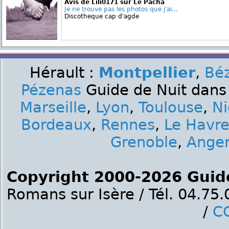
Avis de Lili0171 sur Le Pacha
Je ne trouve pas les photos que j'ai...
Discotheque cap d'agde
Hérault :
Montpellier
,
Béz
Pézenas
Guide de Nuit dans 
Marseille
,
Lyon
,
Toulouse
,
Ni
Bordeaux
,
Rennes
,
Le Havr
Grenoble
,
Ange
Copyright 2000-2026 Guid
Romans sur Isère / Tél. 04.75
/
C