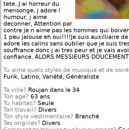
tete. J ai horreur du
mensonge, j adore l
humour, j aime
deconner, Attention par
contre je n aime pas les hommes qui boivent.
1 peu jalouse eh oui!!!!Je suis auxilliaire de
adore les calins sans oublier que je suis tr
souffrance donc j ai tres peur et je vais avo
confiance. ALORS MESSIEURS DOUCEMENT!!
Tu aime quels styles de musique et de soir
Funk, Latino, Variété, Généraliste
Ta ville?
Roujan dans le 34
Ton age?
63 ans
Tu habites?
Seule
Ton travail?
Divers
Ton style vestimentaire?
Branché
Tes origines?
Divers