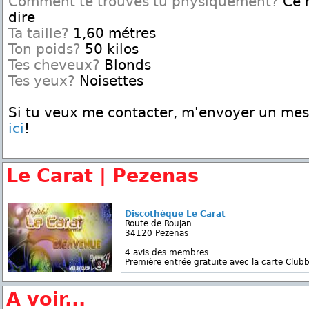
Comment te trouves tu physiquement?
Ce n
dire
Ta taille?
1,60 métres
Ton poids?
50 kilos
Tes cheveux?
Blonds
Tes yeux?
Noisettes
Si tu veux me contacter, m'envoyer un me
ici
!
Le Carat | Pezenas
Discothèque Le Carat
Route de Roujan
34120 Pezenas
4 avis des membres
Première entrée gratuite avec la carte Clubb
A voir...