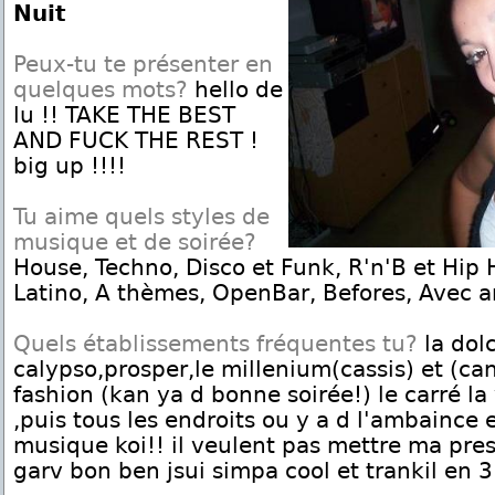
Nuit
Peux-tu te présenter en
quelques mots?
hello de
lu !! TAKE THE BEST
AND FUCK THE REST !
big up !!!!
Tu aime quels styles de
musique et de soirée?
House, Techno, Disco et Funk, R'n'B et Hip 
Latino, A thèmes, OpenBar, Befores, Avec ar
Quels établissements fréquentes tu?
la dolc
calypso,prosper,le millenium(cassis) et (ca
fashion (kan ya d bonne soirée!) le carré la vi
,puis tous les endroits ou y a d l'ambaince 
musique koi!! il veulent pas mettre ma presen
garv bon ben jsui simpa cool et trankil en 3