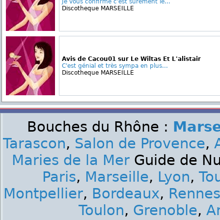
Je vous confirme c'est surement le...
Discotheque MARSEILLE
Avis de Cacou01 sur Le Wiltas Et L'alistair
C'est génial et très sympa en plus...
Discotheque MARSEILLE
Bouches du Rhône :
Marse
Tarascon
,
Salon de Provence
,
Maries de la Mer
Guide de Nui
Paris
,
Marseille
,
Lyon
,
To
Montpellier
,
Bordeaux
,
Renne
Toulon
,
Grenoble
,
A