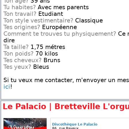
Ton age?
39 ans
Tu habites?
Avec mes parents
Ton travail?
Etudiant
Ton style vestimentaire?
Classique
Tes origines?
Européenne
Comment te trouves tu physiquement?
Ce n
dire
Ta taille?
1,75 métres
Ton poids?
70 kilos
Tes cheveux?
Bruns
Tes yeux?
Bleus
Si tu veux me contacter, m'envoyer un me
ici
!
Le Palacio | Bretteville L'org
Discothèque Le Palacio
86, rue Bayeux