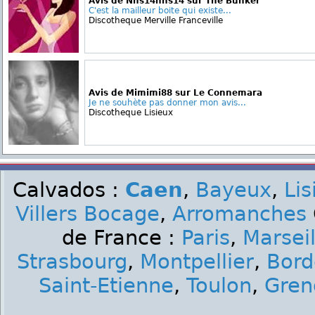
Avis de Nns14nns14 sur The Bunker
C'est la mailleur boite qui existe...
Discotheque Merville Franceville
Avis de Mimimi88 sur Le Connemara
Je ne souhète pas donner mon avis...
Discotheque Lisieux
Calvados :
Caen
,
Bayeux
,
Lis
Villers Bocage
,
Arromanches
de France :
Paris
,
Marseil
Strasbourg
,
Montpellier
,
Bord
Saint-Etienne
,
Toulon
,
Gren