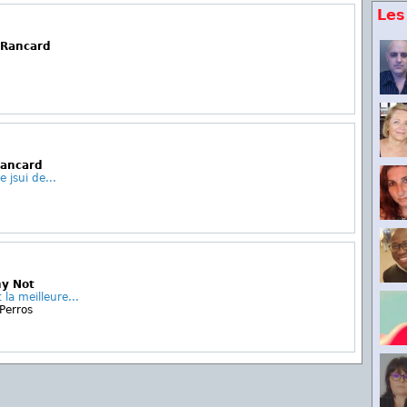
Les
 Rancard
Rancard
e jsui de...
hy Not
la meilleure...
Perros