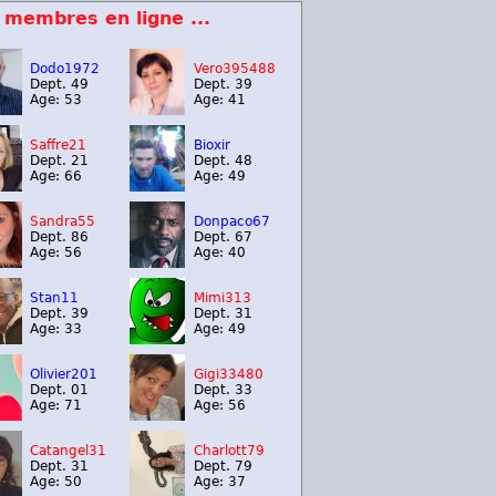
 membres en ligne ...
Dodo1972
Vero395488
Dept. 49
Dept. 39
Age: 53
Age: 41
Saffre21
Bioxir
Dept. 21
Dept. 48
Age: 66
Age: 49
Sandra55
Donpaco67
Dept. 86
Dept. 67
Age: 56
Age: 40
Stan11
Mimi313
Dept. 39
Dept. 31
Age: 33
Age: 49
Olivier201
Gigi33480
Dept. 01
Dept. 33
Age: 71
Age: 56
Catangel31
Charlott79
Dept. 31
Dept. 79
Age: 50
Age: 37