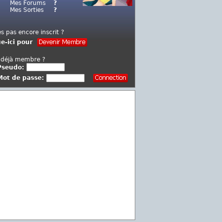
Mes Forums
?
Mes Sorties
?
es pas encore inscrit ?
ue-ici pour
 déjà membre ?
Pseudo:
Mot de passe: