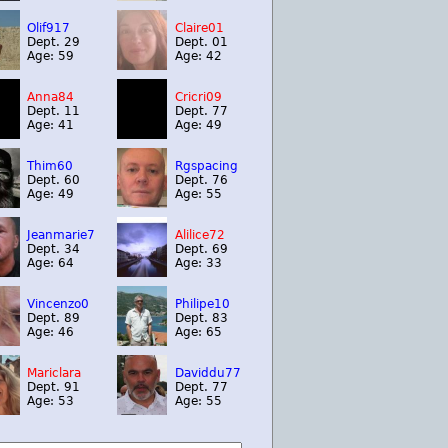
Olif917
Claire01
Dept. 29
Dept. 01
Age: 59
Age: 42
Anna84
Cricri09
Dept. 11
Dept. 77
Age: 41
Age: 49
Thim60
Rgspacing
Dept. 60
Dept. 76
Age: 49
Age: 55
Jeanmarie7
Alilice72
Dept. 34
Dept. 69
Age: 64
Age: 33
Vincenzo0
Philipe10
Dept. 89
Dept. 83
Age: 46
Age: 65
Mariclara
Daviddu77
Dept. 91
Dept. 77
Age: 53
Age: 55