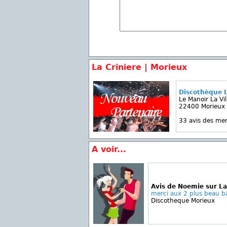
La Criniere | Morieux
Discothèque L
Le Manoir La Vil
22400 Morieux
33 avis des m
A voir...
Avis de Noemie sur La
merci aux 2 plus beau ba
Discotheque Morieux