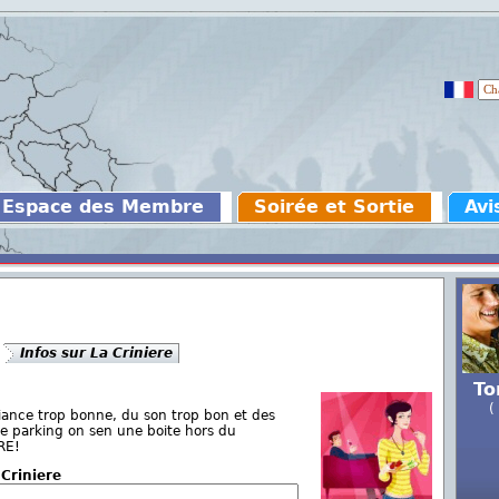
Espace des Membre
Soirée et Sortie
Avi
Infos sur La Criniere
To
(
iance trop bonne, du son trop bon et des
e parking on sen une boite hors du
RE!
 Criniere