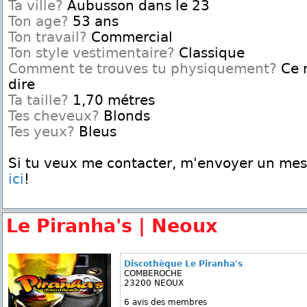
Ta ville?
Aubusson dans le 23
Ton age?
53 ans
Ton travail?
Commercial
Ton style vestimentaire?
Classique
Comment te trouves tu physiquement?
Ce n
dire
Ta taille?
1,70 métres
Tes cheveux?
Blonds
Tes yeux?
Bleus
Si tu veux me contacter, m'envoyer un me
ici
!
Le Piranha's | Neoux
Discothèque Le Piranha's
COMBEROCHE
23200 NEOUX
6 avis des membres