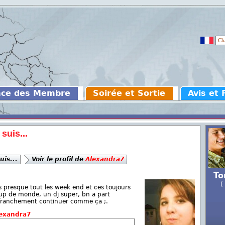
ace des Membre
Soirée et Sortie
Avis et
suis...
uis...
Voir le profil de
Alexandra7
To
(
is presque tout les week end et ces toujours
oup de monde, un dj super, bn a part
, franchement continuer comme ça ;.
exandra7