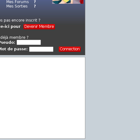
Mes Forums
?
Mes Sorties
?
es pas encore inscrit ?
ue-ici pour
 déjà membre ?
Pseudo:
Mot de passe: