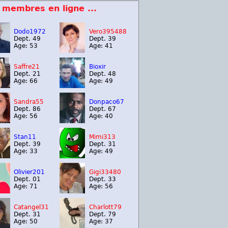
 membres en ligne ...
Dodo1972
Vero395488
Dept. 49
Dept. 39
Age: 53
Age: 41
Saffre21
Bioxir
Dept. 21
Dept. 48
Age: 66
Age: 49
Sandra55
Donpaco67
Dept. 86
Dept. 67
Age: 56
Age: 40
Stan11
Mimi313
Dept. 39
Dept. 31
Age: 33
Age: 49
Olivier201
Gigi33480
Dept. 01
Dept. 33
Age: 71
Age: 56
Catangel31
Charlott79
Dept. 31
Dept. 79
Age: 50
Age: 37