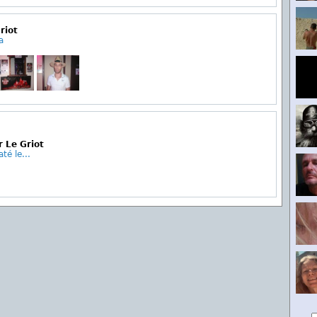
riot
a
r Le Griot
té le...