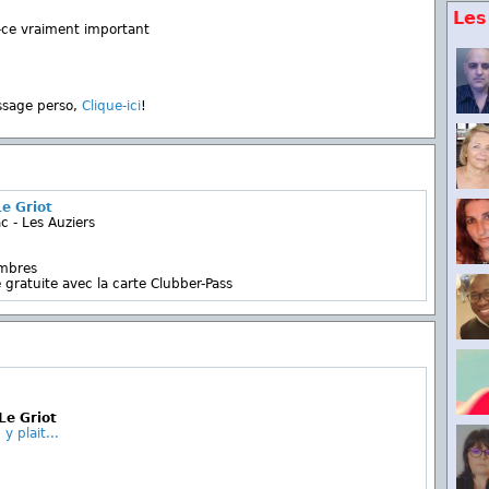
Les
-ce vraiment important
ssage perso,
Clique-ici
!
e Griot
c - Les Auziers
embres
 gratuite avec la carte Clubber-Pass
Le Griot
y plait...