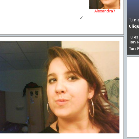
Alexandra7
Tu n'
Cliq
Tu es
Ton 
Ton 