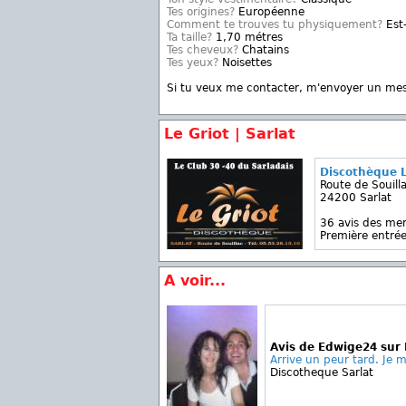
Tes origines?
Européenne
Comment te trouves tu physiquement?
Est
Ta taille?
1,70 métres
Tes cheveux?
Chatains
Tes yeux?
Noisettes
Si tu veux me contacter, m'envoyer un me
Le Griot | Sarlat
Discothèque L
Route de Souilla
24200 Sarlat
36 avis des m
Première entrée
A voir...
Avis de Edwige24 sur 
Arrive un peur tard. Je m 
Discotheque Sarlat