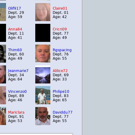
Olif917
Claire01
Dept. 29
Dept. 01
Age: 59
Age: 42
Anna84
Cricri09
Dept. 11
Dept. 77
Age: 41
Age: 49
Thim60
Rgspacing
Dept. 60
Dept. 76
Age: 49
Age: 55
Jeanmarie7
Alilice72
Dept. 34
Dept. 69
Age: 64
Age: 33
Vincenzo0
Philipe10
Dept. 89
Dept. 83
Age: 46
Age: 65
Mariclara
Daviddu77
Dept. 91
Dept. 77
Age: 53
Age: 55