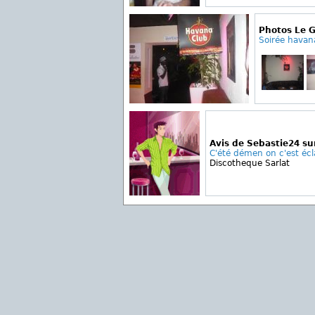
Photos Le G
Soirée havan
Avis de Sebastie24 su
C'été démen on c'est écla
Discotheque Sarlat