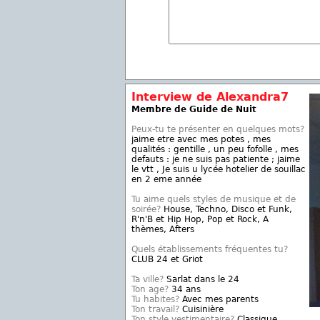
Interview de Alexandra7
Membre de Guide de Nuit
Peux-tu te présenter en quelques mots?
jaime etre avec mes potes , mes
qualités : gentille , un peu fofolle , mes
defauts : je ne suis pas patiente ; jaime
le vtt , Je suis u lycée hotelier de souillac
en 2 eme année
Tu aime quels styles de musique et de
soirée?
House, Techno, Disco et Funk,
R'n'B et Hip Hop, Pop et Rock, A
thèmes, Afters
Quels établissements fréquentes tu?
CLUB 24 et Griot
Ta ville?
Sarlat dans le 24
Ton age?
34 ans
Tu habites?
Avec mes parents
Ton travail?
Cuisinière
Ton style vestimentaire?
Classique