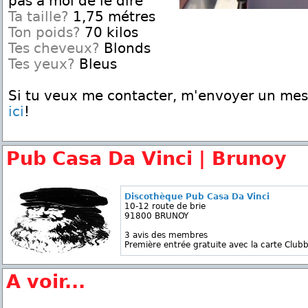
pas à moi de le dire
Ta taille?
1,75 métres
Ton poids?
70 kilos
Tes cheveux?
Blonds
Tes yeux?
Bleus
Si tu veux me contacter, m'envoyer un me
ici
!
Pub Casa Da Vinci | Brunoy
Discothèque Pub Casa Da Vinci
10-12 route de brie
91800 BRUNOY
3 avis des membres
Première entrée gratuite avec la carte Clubb
A voir...