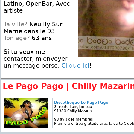
Latino, OpenBar, Avec
artiste
Ta ville?
Neuilly Sur
Marne dans le 93
Ton age?
63 ans
Si tu veux me
contacter, m'envoyer
un message perso,
Clique-ici
!
Le Pago Pago | Chilly Mazari
Discothèque Le Pago Pago
3, route Longjumeau
91380 Chilly Mazarin
98 avis des membres
Première entrée gratuite avec la carte Clubb