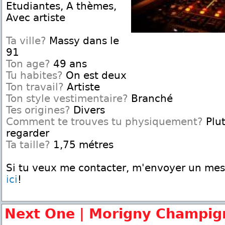
Etudiantes, A thèmes,
Avec artiste
Ta ville?
Massy dans le
91
Ton age?
49 ans
Tu habites?
On est deux
Ton travail?
Artiste
Ton style vestimentaire?
Branché
Tes origines?
Divers
Comment te trouves tu physiquement?
Plut
regarder
Ta taille?
1,75 métres
Si tu veux me contacter, m'envoyer un me
ici
!
Next One | Morigny Champig