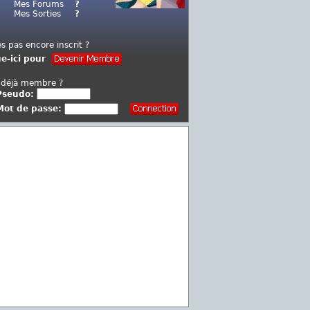
Mes Forums
?
Mes Sorties
?
es pas encore inscrit ?
ue-ici pour
 déjà membre ?
Pseudo:
Mot de passe: