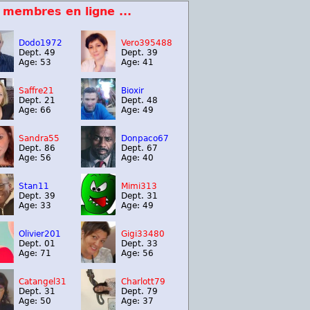
 membres en ligne ...
Dodo1972
Vero395488
Dept. 49
Dept. 39
Age: 53
Age: 41
Saffre21
Bioxir
Dept. 21
Dept. 48
Age: 66
Age: 49
Sandra55
Donpaco67
Dept. 86
Dept. 67
Age: 56
Age: 40
Stan11
Mimi313
Dept. 39
Dept. 31
Age: 33
Age: 49
Olivier201
Gigi33480
Dept. 01
Dept. 33
Age: 71
Age: 56
Catangel31
Charlott79
Dept. 31
Dept. 79
Age: 50
Age: 37