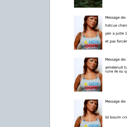
Message de
hotcue cher
yen a juste 
et pas forcé
Message de
aimelenuit tu
rune ile ou q
Message de
lol bourin cri