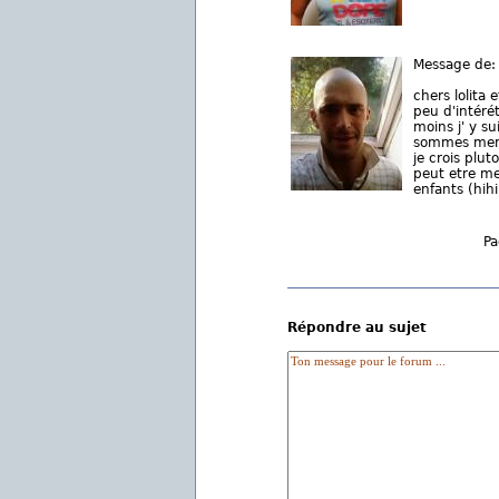
Message de
chers lolita 
peu d'intérét
moins j' y s
sommes meme
je crois plut
peut etre me
enfants (hihi
Pa
Répondre au sujet