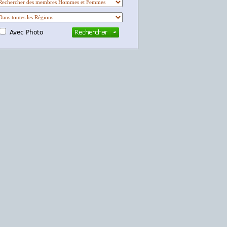
Avec Photo