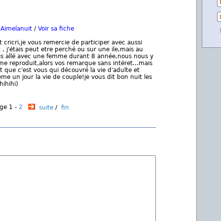
:
Aimelanuit
/
Voir sa fiche
et cricri,je vous remercie de participer avec aussi
 , j'étais peut etre perché ou sur une ile,mais au
uis allé avec une femme durant 8 année,nous nous y
 reproduit,alors vos remarque sans intéret...mais
ot que c'est vous qui découvré la vie d'adulte et
me un jour la vie de couple!je vous dit bon nuit les
hihihi)
ge 1 -
2
suite
/
fin