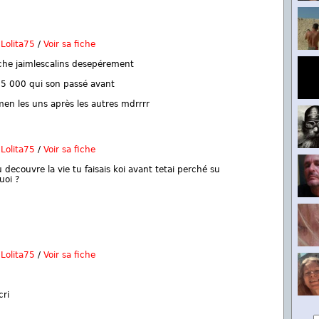
:
Lolita75
/
Voir sa fiche
che jaimlescalins desepérement
15 000 qui son passé avant
men les uns après les autres mdrrrr
:
Lolita75
/
Voir sa fiche
 decouvre la vie tu faisais koi avant tetai perché su
uoi ?
:
Lolita75
/
Voir sa fiche
cri