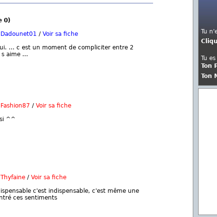
 0)
Tu n'
:
Dadounet01
/
Voir sa fiche
Cliq
ui. ... c est un moment de compliciter entre 2
s aime ...
Tu es
Ton 
Ton 
:
Fashion87
/
Voir sa fiche
si ^^
:
Thyfaine
/
Voir sa fiche
dispensable c'est indispensable, c'est même une
ntré ces sentiments