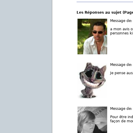
Les Réponses au sujet (Page
Message de
a mon avis o
personnes ki 
Message de
Je pense aus
Message de
Pour être in
façon de mo