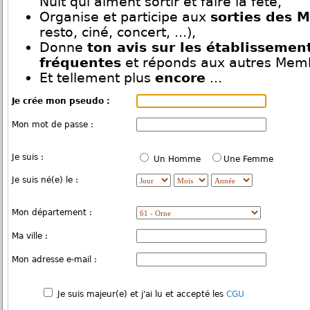
Nuit qui aiment sortir et faire la fête,
Organise et participe aux
sorties des 
resto, ciné, concert, ...),
Donne
ton avis sur les établissemen
fréquentes
et réponds aux autres Mem
Et tellement plus
encore
...
Je crée mon pseudo :
Mon mot de passe :
Je suis :
Un Homme
Une Femme
Je suis né(e) le :
Mon département :
Ma ville :
Mon adresse e-mail :
Je suis majeur(e) et j'ai lu et accepté les
CGU