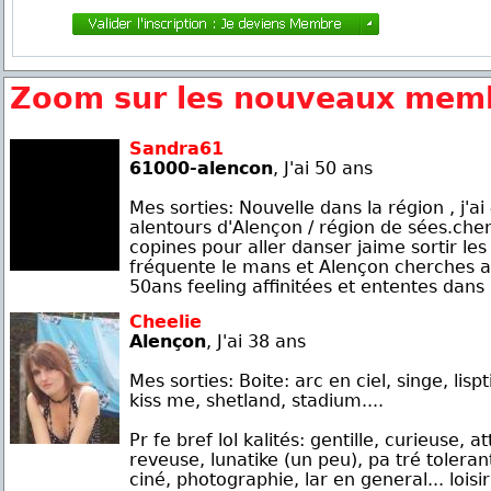
Zoom sur les nouveaux memb
Sandra61
61000-alencon
, J'ai 50 ans
Mes sorties: Nouvelle dans la région , j'ai
alentours d'Alençon / région de sées.ch
copines pour aller danser jaime sortir le
fréquente le mans et Alençon cherches 
50ans feeling affinitées et ententes dans .
Cheelie
Alençon
, J'ai 38 ans
Mes sorties: Boite: arc en ciel, singe, lisp
kiss me, shetland, stadium....
Pr fe bref lol kalités: gentille, curieuse, a
reveuse, lunatike (un peu), pa tré toleran
ciné, photographie, lar en general... loisir: 