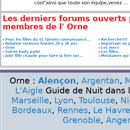
cool"ainsi que toute son équipe,venez ...
Les derniers forums ouverts 
membres de l' Orne
-
Pour les filles du 61 faisons connaissance...
-
Recherche!!!!
-
Relation sérieuse femme 24 à 38 ans
-
Important ou p
-
Orne
-
Les mecs
-
Soirée body paint
-
Les filles,
-
Jolie fille chaude pour faire la féte sur...
-
Mesdames qu'e
Orne :
Alençon
,
Argentan
,
M
L'Aigle
Guide de Nuit dans l
Marseille
,
Lyon
,
Toulouse
,
Ni
Bordeaux
,
Rennes
,
Le Havr
Grenoble
,
Ange