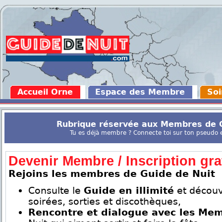
Accueil Orne
Espace des Membre
Soi
Rubrique réservée aux Membres de G
Tu es déjà membre ? Connecte toi sur ton pseudo en
Devenir Membre / Inscription grat
Rejoins les membres de Guide de Nuit
Consulte le
Guide en illimité
et découv
soirées, sorties et discothèques,
Rencontre et dialogue avec les Me