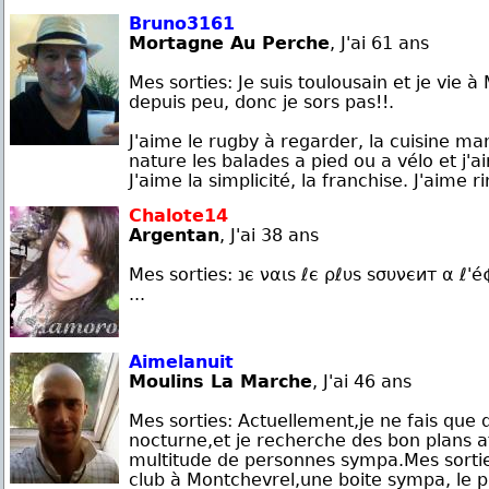
Bruno3161
Mortagne Au Perche
, J'ai 61 ans
Mes sorties: Je suis toulousain et je v
depuis peu, donc je sors pas!!.
J'aime le rugby à regarder, la cuisine mang
nature les balades a pied ou a vélo et j'
J'aime la simplicité, la franchise. J'aime ri
Chalote14
Argentan
, J'ai 38 ans
Mes sorties: נє ναιѕ ℓє ρℓυѕ ѕσυνєит α ℓ'é¢ℓιρѕє α вαтιℓℓу qυє נ'α∂σяє
...
Aimelanuit
Moulins La Marche
, J'ai 46 ans
Mes sorties: Actuellement,je ne fais que d
nocturne,et je recherche des bon plans a
multitude de personnes sympa.Mes sortie
club à Montchevrel,une boite sympa, le p