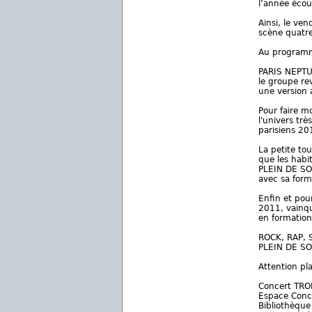
l’année écou
Ainsi, le ve
scène quatre
Au program
PARIS NEPTUN
le groupe re
une version 
Pour faire m
l'univers tr
parisiens 201
La petite to
que les habi
PLEIN DE SON
avec sa form
Enfin et pour
2011, vainqu
en formation
ROCK, RAP, S
PLEIN DE SON
Attention pla
Concert TRO
Espace Conc
Bibliothèqu