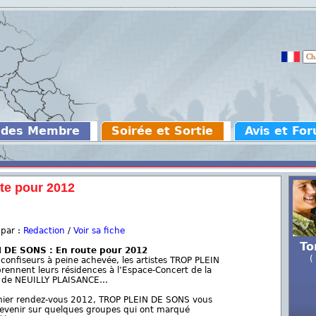
 des Membre
Soirée et Sortie
Avis et Fo
te pour 2012
 par :
Redaction
/
Voir sa fiche
To
 DE SONS : En route pour 2012
(
 confiseurs à peine achevée, les artistes TROP PLEIN
ennent leurs résidences à l’Espace-Concert de la
e de NEUILLY PLAISANCE…
mier rendez-vous 2012, TROP PLEIN DE SONS vous
evenir sur quelques groupes qui ont marqué