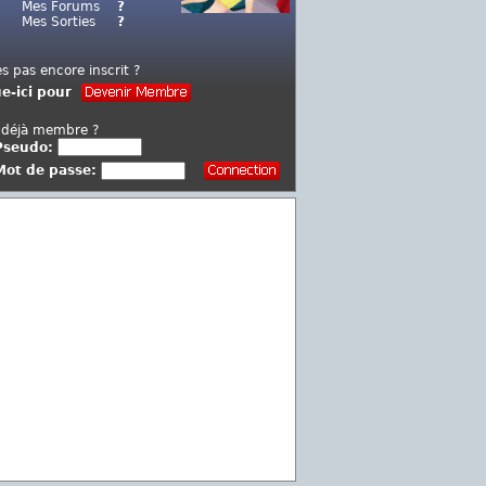
Mes Forums
?
Mes Sorties
?
es pas encore inscrit ?
ue-ici pour
 déjà membre ?
Pseudo:
Mot de passe: