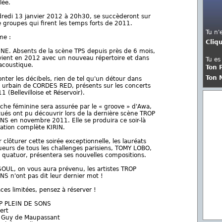
lée.
ndredi 13 janvier 2012 à 20h30, se succèderont sur
 groupes qui firent les temps forts de 2011.
Tu n'
me :
Cliq
E. Absents de la scène TPS depuis près de 6 mois,
vient en 2012 avec un nouveau répertoire et dans
Tu es
acoustique.
Ton 
Ton 
onter les décibels, rien de tel qu'un détour dans
ès urbain de CORDES RED, présents sur les concerts
1 (Bellevilloise et Réservoir).
uche féminine sera assurée par le « groove » d'Awa,
tués ont pu découvrir lors de la dernière scène TROP
S en novembre 2011. Elle se produira ce soir-là
ation complète KIRIN.
 clôturer cette soirée exceptionnelle, les lauréats
eurs de tous les challenges parisiens, TOMY LOBO,
 quatuor, présentera ses nouvelles compositions.
OUL, on vous aura prévenu, les artistes TROP
S n'ont pas dit leur dernier mot !
ces limitées, pensez à réserver !
P PLEIN DE SONS
ert
e Guy de Maupassant