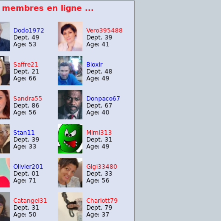
 membres en ligne ...
Dodo1972
Vero395488
Dept. 49
Dept. 39
Age: 53
Age: 41
Saffre21
Bioxir
Dept. 21
Dept. 48
Age: 66
Age: 49
Sandra55
Donpaco67
Dept. 86
Dept. 67
Age: 56
Age: 40
Stan11
Mimi313
Dept. 39
Dept. 31
Age: 33
Age: 49
Olivier201
Gigi33480
Dept. 01
Dept. 33
Age: 71
Age: 56
Catangel31
Charlott79
Dept. 31
Dept. 79
Age: 50
Age: 37