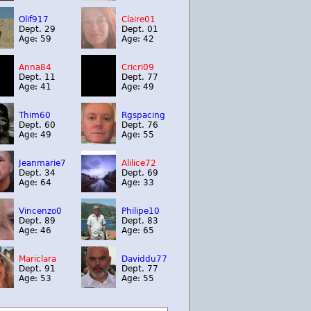
Olif917
Claire01
Dept. 29
Dept. 01
Age: 59
Age: 42
Anna84
Cricri09
Dept. 11
Dept. 77
Age: 41
Age: 49
Thim60
Rgspacing
Dept. 60
Dept. 76
Age: 49
Age: 55
Jeanmarie7
Alilice72
Dept. 34
Dept. 69
Age: 64
Age: 33
Vincenzo0
Philipe10
Dept. 89
Dept. 83
Age: 46
Age: 65
Mariclara
Daviddu77
Dept. 91
Dept. 77
Age: 53
Age: 55