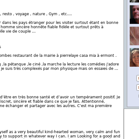
 , resto , voyage , nature , Gym , etc….
r dans les pays étranger pour les visiter surtout étant en bonne
 homme sincère honnête fiable fidèle et surtout prêts à
e vie de couple ...
s
lombes restaurant de la mairie à pierrelaye casa mia à ermont .
ng ,la pétanque ,le ciné ,la marche la lecture les comédies j'adore
ler je suis très complexés par mon physique mais on essaies de ...
e d’être en très bonne santé et d’avoir un tempérament positif. Je
scret, sincère et fiable dans ce que je fais. Attentionné,
aime échanger et partager avec les autres. C’est ma première
myself as a very beautiful kind-hearted woman, very calm and fun
y to support in whatever way I can. I am Looking for a good and