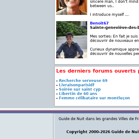
sincere man, I don't mind t
between us..
I introduce myself ...
Benoit67
Sainte-geneviève-des-
Mes sorties: En fait je sui
découvrir de nouveaux end
Curieux dynamique appreci
découvrir de nouvelles per
Les derniers forums ouverts
-
Recherche serveuse 69
-
Livraisonparisidf
-
Soirée sur saint cyp
-
Libertin de 60 ans
-
Femme célibataire sur montluçon
Guide de Nuit dans les grandes Villes de F
Copyright 2000-2026 Guide de Nui