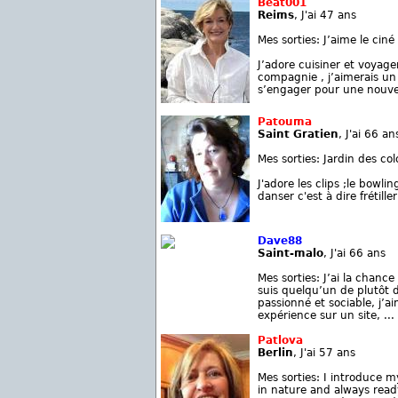
Beat001
Reims
, J'ai 47 ans
Mes sorties: J’aime le ciné
J’adore cuisiner et voyage
compagnie , j’aimerais un
s’engager pour une nouvell
Patouma
Saint Gratien
, J'ai 66 an
Mes sorties: Jardin des co
J'adore les clips ;le bowli
danser c'est à dire frétil
Dave88
Saint-malo
, J'ai 66 ans
Mes sorties: J’ai la chanc
suis quelqu’un de plutôt di
passionné et sociable, j’
expérience sur un site, ...
Patlova
Berlin
, J'ai 57 ans
Mes sorties: I introduce 
in nature and always read