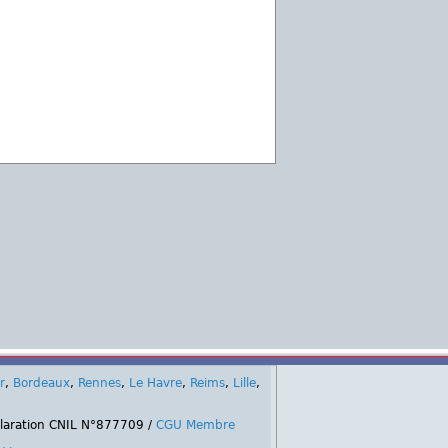
r
,
Bordeaux
,
Rennes
,
Le Havre
,
Reims
,
Lille
,
claration CNIL N°877709 /
CGU Membre