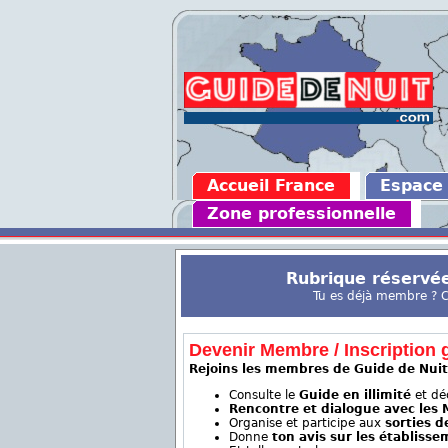
Accueil France
Espace
Zone professionnelle
Rubrique réservé
Tu es déjà membre ? Co
Devenir Membre / Inscription g
Rejoins les membres de Guide de Nuit
Consulte le
Guide en illimité
et déc
Rencontre et dialogue avec les
Organise et participe aux
sorties 
Donne
ton avis sur les établiss