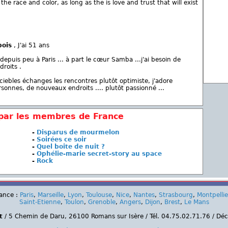
he race and color, as long as the is love and trust that will exist
bois
, J'ai 51 ans
s depuis peu à Paris ... à part le cœur Samba ...j'ai besoin de
roits .
ebles échanges les rencontres plutôt optimiste, j'adore
sonnes, de nouveaux endroits .... plutôt passionné ...
 par les membres de France
-
Disparus de mourmelon
-
Soirées ce soir
-
Quel boite de nuit ?
-
Ophélie-marie secret-story au space
-
Rock
rance :
Paris
,
Marseille
,
Lyon
,
Toulouse
,
Nice
,
Nantes
,
Strasbourg
,
Montpellie
Saint-Etienne
,
Toulon
,
Grenoble
,
Angers
,
Dijon
,
Brest
,
Le Mans
t
/ 5 Chemin de Daru, 26100 Romans sur Isère / Tél. 04.75.02.71.76 / Dé