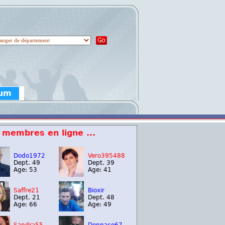
rum
 membres en ligne ...
Dodo1972
Vero395488
Dept. 49
Dept. 39
Age: 53
Age: 41
Saffre21
Bioxir
Dept. 21
Dept. 48
Age: 66
Age: 49