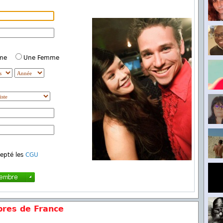
mme
Une Femme
cepté les
CGU
res de France