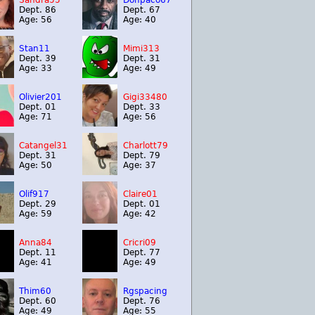
Sandra55
Donpaco67
Dept. 86
Dept. 67
Age: 56
Age: 40
Stan11
Mimi313
Dept. 39
Dept. 31
Age: 33
Age: 49
Olivier201
Gigi33480
Dept. 01
Dept. 33
Age: 71
Age: 56
Catangel31
Charlott79
Dept. 31
Dept. 79
Age: 50
Age: 37
Olif917
Claire01
Dept. 29
Dept. 01
Age: 59
Age: 42
Anna84
Cricri09
Dept. 11
Dept. 77
Age: 41
Age: 49
Thim60
Rgspacing
Dept. 60
Dept. 76
Age: 49
Age: 55