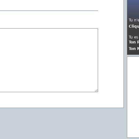
Tu n'
Cliq
Tu es
Ton 
Ton 