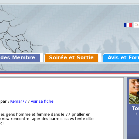
 des Membre
Soirée et Sortie
Avis et Fo
 par :
Kemar77
/
Voir sa fiche
To
(
des gens homme et femme dans le 77 pr aller en
e new rencontre taper des barre si sa vs tente dite
ci