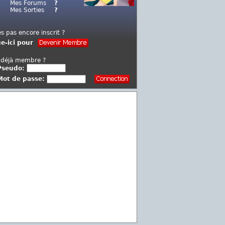
Mes Forums
?
Mes Sorties
?
es pas encore inscrit ?
ue-ici pour
 déjà membre ?
Pseudo:
Mot de passe: