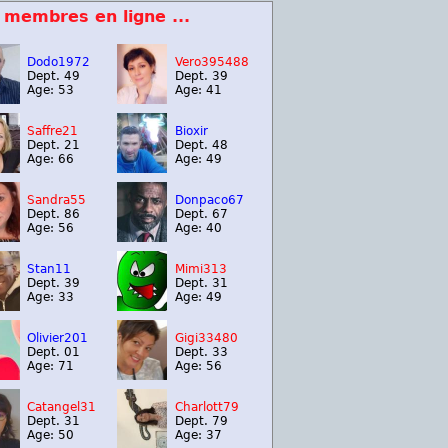
 membres en ligne ...
Dodo1972
Vero395488
Dept. 49
Dept. 39
Age: 53
Age: 41
Saffre21
Bioxir
Dept. 21
Dept. 48
Age: 66
Age: 49
Sandra55
Donpaco67
Dept. 86
Dept. 67
Age: 56
Age: 40
Stan11
Mimi313
Dept. 39
Dept. 31
Age: 33
Age: 49
Olivier201
Gigi33480
Dept. 01
Dept. 33
Age: 71
Age: 56
Catangel31
Charlott79
Dept. 31
Dept. 79
Age: 50
Age: 37