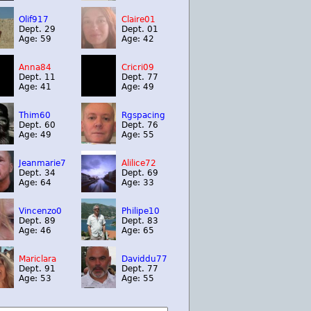
Olif917
Claire01
Dept. 29
Dept. 01
Age: 59
Age: 42
Anna84
Cricri09
Dept. 11
Dept. 77
Age: 41
Age: 49
Thim60
Rgspacing
Dept. 60
Dept. 76
Age: 49
Age: 55
Jeanmarie7
Alilice72
Dept. 34
Dept. 69
Age: 64
Age: 33
Vincenzo0
Philipe10
Dept. 89
Dept. 83
Age: 46
Age: 65
Mariclara
Daviddu77
Dept. 91
Dept. 77
Age: 53
Age: 55