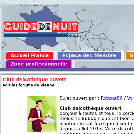
Accueil France
Espace des Membre
S
Zone professionnelle
Club dsicothéque ouvert
Voir les forums de Vienne
Sujet ouvert par :
Robpat86
/
Voi
Club dsicothéque ouvert
bonjour à toutes et tous, le cercl
mélusine 86600 cloué est bien
,contrairement à ce que disent ce
depuis Juillet 2013. Votre disco
boutique lingerie etc... est déd