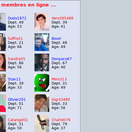
 membres en ligne ...
Dodo1972
Vero395488
Dept. 49
Dept. 39
Age: 53
Age: 41
Saffre21
Bioxir
Dept. 21
Dept. 48
Age: 66
Age: 49
Sandra55
Donpaco67
Dept. 86
Dept. 67
Age: 56
Age: 40
Stan11
Mimi313
Dept. 39
Dept. 31
Age: 33
Age: 49
Olivier201
Gigi33480
Dept. 01
Dept. 33
Age: 71
Age: 56
Catangel31
Charlott79
Dept. 31
Dept. 79
Age: 50
Age: 37