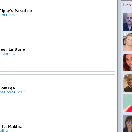
Les
Gipsy's Paradise
 nouvelle...
e sur La Dune
bonne...
 L'omega
e boite. vu k...
r La Makina
if la...