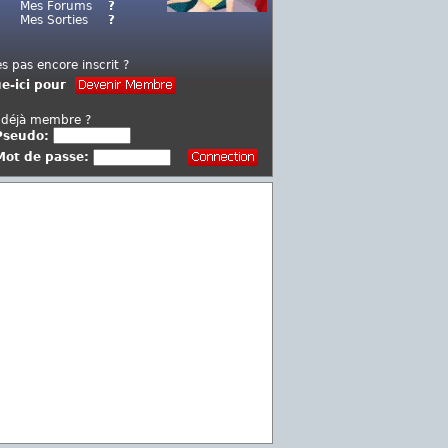
Mes Forums
?
Mes Sorties
?
es pas encore inscrit ?
ue-ici pour
 déjà membre ?
Pseudo:
Mot de passe: