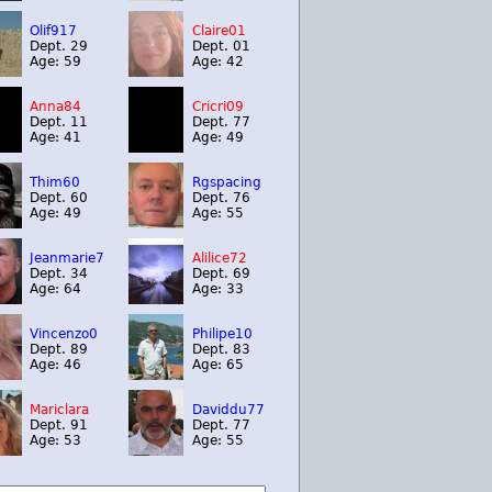
Olif917
Claire01
Dept. 29
Dept. 01
Age: 59
Age: 42
Anna84
Cricri09
Dept. 11
Dept. 77
Age: 41
Age: 49
Thim60
Rgspacing
Dept. 60
Dept. 76
Age: 49
Age: 55
Jeanmarie7
Alilice72
Dept. 34
Dept. 69
Age: 64
Age: 33
Vincenzo0
Philipe10
Dept. 89
Dept. 83
Age: 46
Age: 65
Mariclara
Daviddu77
Dept. 91
Dept. 77
Age: 53
Age: 55