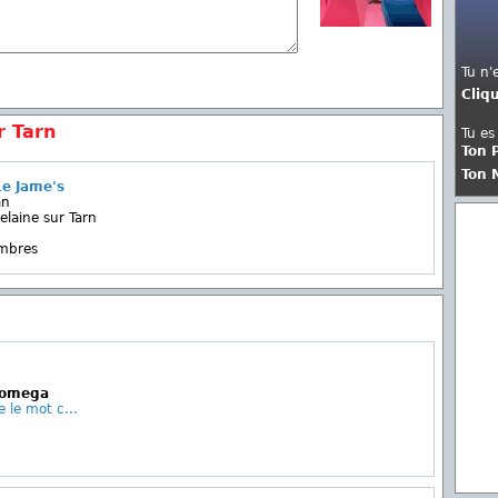
Tu n'
Cliq
r Tarn
Tu es
Ton 
Ton 
e Jame's
an
laine sur Tarn
embres
L'omega
e le mot c...