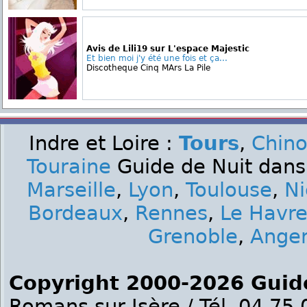
Avis de Lili19 sur L'espace Majestic
Et bien moi j'y été une fois et ça...
Discotheque Cinq MArs La Pile
Indre et Loire :
Tours
,
Chin
Touraine
Guide de Nuit dans 
Marseille
,
Lyon
,
Toulouse
,
Ni
Bordeaux
,
Rennes
,
Le Havr
Grenoble
,
Ange
Copyright 2000-2026 Guid
Romans sur Isère / Tél. 04.75