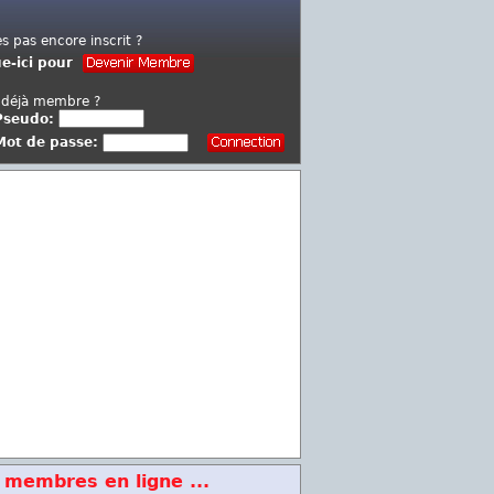
es pas encore inscrit ?
ue-ici pour
 déjà membre ?
Pseudo:
Mot de passe:
 membres en ligne ...