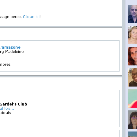
ssage perso,
Clique-ici
!
L'amazone
urg Madeleine
embres
 Gardel's Club
l fois...
ubrais