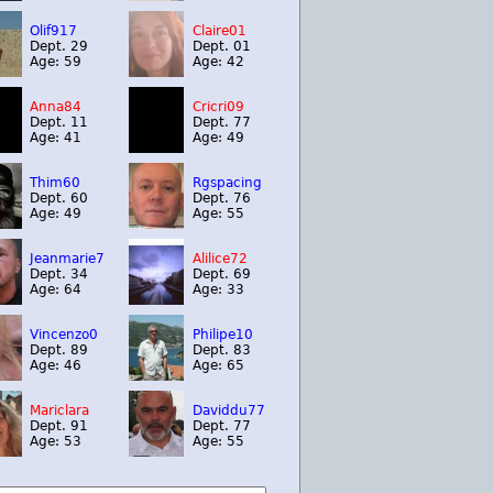
Olif917
Claire01
Dept. 29
Dept. 01
Age: 59
Age: 42
Anna84
Cricri09
Dept. 11
Dept. 77
Age: 41
Age: 49
Thim60
Rgspacing
Dept. 60
Dept. 76
Age: 49
Age: 55
Jeanmarie7
Alilice72
Dept. 34
Dept. 69
Age: 64
Age: 33
Vincenzo0
Philipe10
Dept. 89
Dept. 83
Age: 46
Age: 65
Mariclara
Daviddu77
Dept. 91
Dept. 77
Age: 53
Age: 55