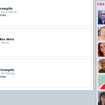
Les
Tremplin
l y a rien a...
ines
 Kes West
et ici...
 Tremplin
 et moi je...
ines