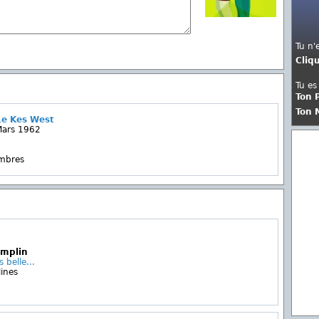
Tu n'
Cliq
Tu es
Ton 
Ton 
Le Kes West
Mars 1962
embres
emplin
 belle...
ines