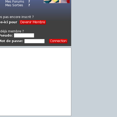
Mes Forums
?
Mes Sorties
?
es pas encore inscrit ?
ue-ici pour
 déjà membre ?
Pseudo:
Mot de passe: