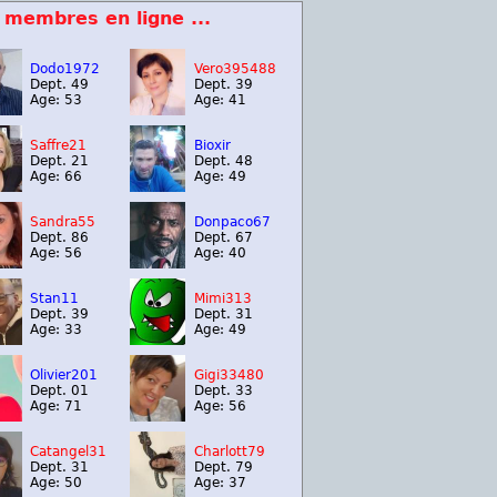
 membres en ligne ...
Dodo1972
Vero395488
Dept. 49
Dept. 39
Age: 53
Age: 41
Saffre21
Bioxir
Dept. 21
Dept. 48
Age: 66
Age: 49
Sandra55
Donpaco67
Dept. 86
Dept. 67
Age: 56
Age: 40
Stan11
Mimi313
Dept. 39
Dept. 31
Age: 33
Age: 49
Olivier201
Gigi33480
Dept. 01
Dept. 33
Age: 71
Age: 56
Catangel31
Charlott79
Dept. 31
Dept. 79
Age: 50
Age: 37