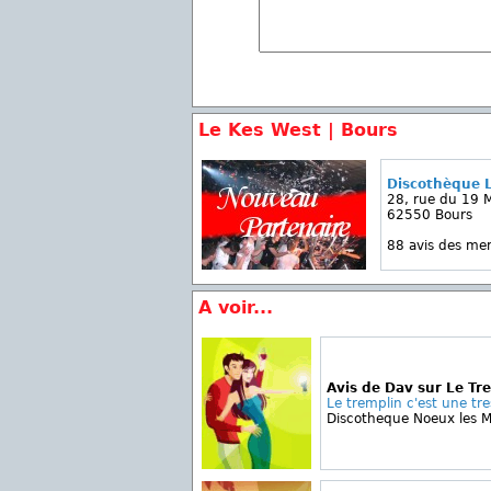
Le Kes West | Bours
Discothèque 
28, rue du 19 
62550 Bours
88 avis des m
A voir...
Avis de Dav sur Le Tr
Le tremplin c'est une tres
Discotheque Noeux les M