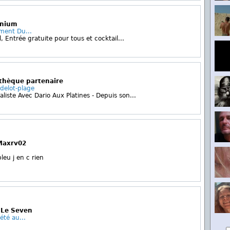
enium
ment Du...
, Entrée gratuite pour tous et cocktail...
othèque partenaire
delot-plage
iste Avec Dario Aux Platines - Depuis son...
 Maxrv02
bleu j en c rien
r Le Seven
 été au...