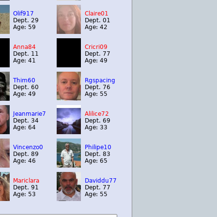
Olif917
Claire01
Dept. 29
Dept. 01
Age: 59
Age: 42
Anna84
Cricri09
Dept. 11
Dept. 77
Age: 41
Age: 49
Thim60
Rgspacing
Dept. 60
Dept. 76
Age: 49
Age: 55
Jeanmarie7
Alilice72
Dept. 34
Dept. 69
Age: 64
Age: 33
Vincenzo0
Philipe10
Dept. 89
Dept. 83
Age: 46
Age: 65
Mariclara
Daviddu77
Dept. 91
Dept. 77
Age: 53
Age: 55