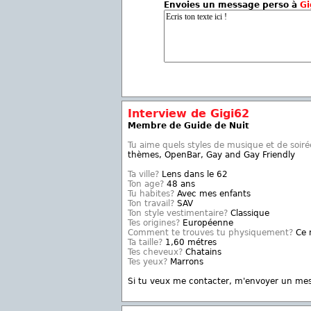
Envoies un message perso à
Gi
Interview de Gigi62
Membre de Guide de Nuit
Tu aime quels styles de musique et de soiré
thèmes, OpenBar, Gay and Gay Friendly
Ta ville?
Lens dans le 62
Ton age?
48 ans
Tu habites?
Avec mes enfants
Ton travail?
SAV
Ton style vestimentaire?
Classique
Tes origines?
Européenne
Comment te trouves tu physiquement?
Ce n
Ta taille?
1,60 métres
Tes cheveux?
Chatains
Tes yeux?
Marrons
Si tu veux me contacter, m'envoyer un me