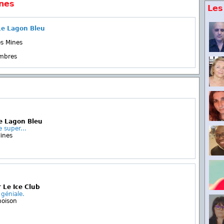
ines
Les
Le Lagon Bleu
s Mines
embres
Le Lagon Bleu
 super...
ines
 Le Ice Club
géniale.
moison