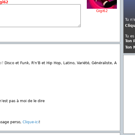
gi62
Gigi62
Tu n'
Cliq
Tu es
Ton 
Ton 
e?
Disco et Funk, R'n'B et Hip Hop, Latino, Variété, Généraliste, A
'est pas à moi de le dire
ssage perso,
Clique-ici
!