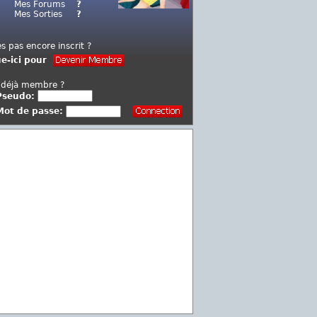
Mes Forums
?
Mes Sorties
?
es pas encore inscrit ?
ue-ici pour
 déjà membre ?
Pseudo:
Mot de passe: