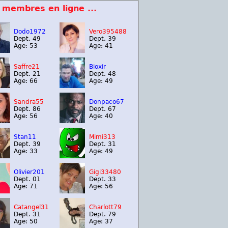
 membres en ligne ...
Dodo1972
Vero395488
Dept. 49
Dept. 39
Age: 53
Age: 41
Saffre21
Bioxir
Dept. 21
Dept. 48
Age: 66
Age: 49
Sandra55
Donpaco67
Dept. 86
Dept. 67
Age: 56
Age: 40
Stan11
Mimi313
Dept. 39
Dept. 31
Age: 33
Age: 49
Olivier201
Gigi33480
Dept. 01
Dept. 33
Age: 71
Age: 56
Catangel31
Charlott79
Dept. 31
Dept. 79
Age: 50
Age: 37