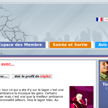
Espace des Membre
Soirée et Sortie
Avis
 avec...
ec...
Voir le profil de
Gigi62
To
(
 tous ce qui a ete d'y sur le lagon c'est vrai
'ambiance la musique les gens. Certains
er mais c'est vrai que la meilleur ambiance
nvivialité ailleurs. Vive le lagon bleu. Au