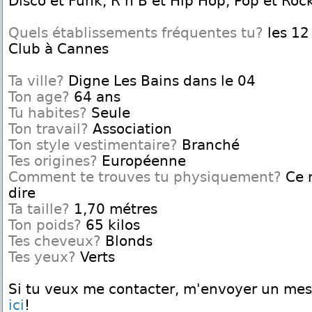
Disco et Funk, R'n'B et Hip Hop, Pop et Rock
Quels établissements fréquentes tu?
les 12 
Club à Cannes
Ta ville?
Digne Les Bains dans le 04
Ton age?
64 ans
Tu habites?
Seule
Ton travail?
Association
Ton style vestimentaire?
Branché
Tes origines?
Européenne
Comment te trouves tu physiquement?
Ce n
dire
Ta taille?
1,70 métres
Ton poids?
65 kilos
Tes cheveux?
Blonds
Tes yeux?
Verts
Si tu veux me contacter, m'envoyer un me
ici
!