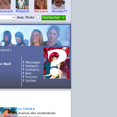
incenzo0
Philipe10
Mariclara
Daviddu77
Avec Photo
nnecté )
?
Messages
e Nuit
?
Visiteurs
?
Contacts
?
Avis
?
Forums
?
Sorties
LE FOLIES
Avenue des noctambules