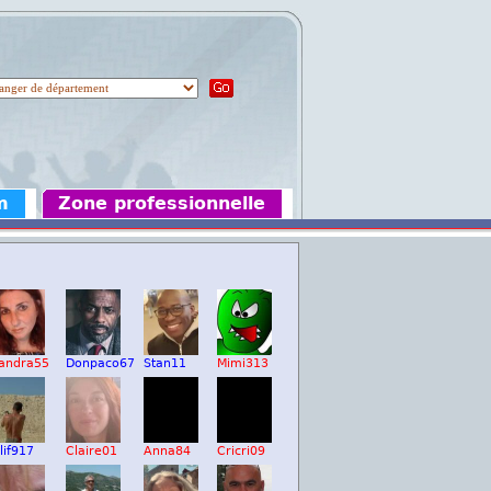
m
Zone professionnelle
andra55
Donpaco67
Stan11
Mimi313
lif917
Claire01
Anna84
Cricri09