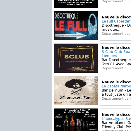
Département du 
Nouvelle disc
Le Full Cabesta
Discotheque - Di
musique...
Département des 
Nouvelle disc
S Club Club Spa
Lombers
Bar Discotheque
Tarn 81 Avec Sp
Département du 
Nouvelle disc
Le Zapata Narb
Bar Delirium - Le
a tout juste un a
Département de l
Nouvelle disc
L'apocalypse Ba
Bar Ambiance Ga
Friendly Club Priv