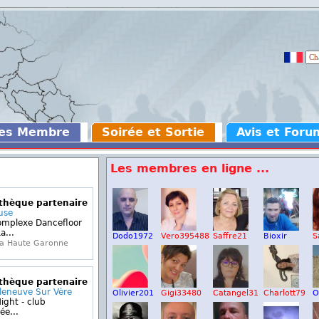
des Membre
Soirée et Sortie
Avis et Foru
Les membres en ligne ...
othèque partenaire
use
omplexe Dancefloor
a...
Dodo1972
Vero395488
Saffre21
Bioxir
S
la Haute Garonne
othèque partenaire
lleneuve Sur Vère
Olivier201
Gigi33480
Catangel31
Charlott79
O
ight - club
ée...