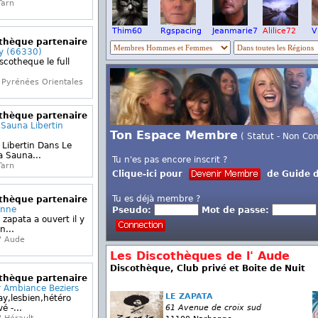
Tarn
Thim60
Rgspacing
Jeanmarie7
Alilice72
V
othèque partenaire
ny (66330)
scotheque le full
Pyrénées Orientales
othèque partenaire
 Sauna Libertin
Ton Espace Membre
( Statut - Non Co
 Libertin Dans Le
a Sauna...
Tu n'es pas encore inscrit ?
Tarn
Clique-ici pour
de Guide d
Tu es déjà membre ?
othèque partenaire
onne
Pseudo:
Mot de passe:
 zapata a ouvert il y
n...
' Aude
Les Discothèques de l' Aude
Discothèque, Club privé et Boite de Nuit
othèque partenaire
r Ambiance Beziers
LE ZAPATA
y,lesbien,hétéro
é -...
61 Avenue de croix sud