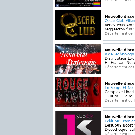
Département de l'
Nouvelle disc
Oscar Club Ville
Venez Vous Amb
reggaetton funk 
Département de 
Nouvelle disc
Aide Technology
Distributeur Exc
En France - Nouv
Département des 
Nouvelle disc
Le Rouge Et Noi
Complexe Libert
1200m² - Le roug
Département du 
Nouvelle disc
Leklub09 Pamier
Leklub09 Boost Y
Discothéque, sall
Département de l