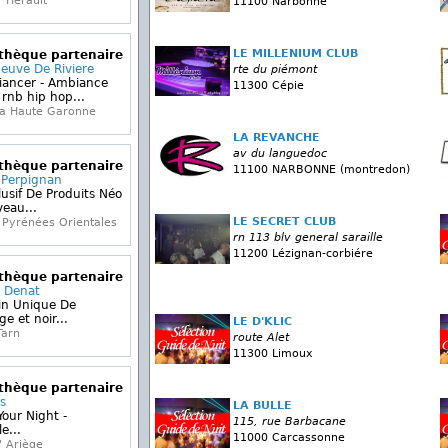
 Hérault
11100 Narbonne
LE MILLENIUM CLUB
othèque partenaire
neuve De Riviere
rte du piémont
iancer - Ambiance
11300 Cépie
rnb hip hop...
la Haute Garonne
LA REVANCHE
av du languedoc
othèque partenaire
11100 NARBONNE (montredon)
 Perpignan
lusif De Produits Néo
eau...
LE SECRET CLUB
Pyrénées Orientales
rn 113 blv general saraille
11200 Lézignan-corbiére
othèque partenaire
r Denat
in Unique De
e et noir...
LE D'KLIC
Tarn
route Alet
11300 Limoux
othèque partenaire
s
LA BULLE
our Night -
115, rue Barbacane
e...
11000 Carcassonne
' Ariège