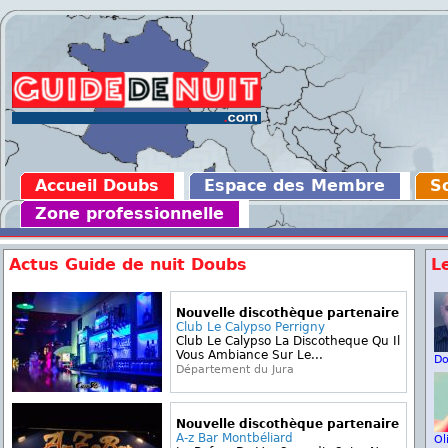
Accueil Doubs
Espace des Membre
So
Zone professionnelle
Actus Guide de nuit Doubs
L
Nouvelle discothèque partenaire
Club Le Calypso Perrigny
Club Le Calypso La Discotheque Qu Il
Vous Ambiance Sur Le...
D
Département du Jura
Nouvelle discothèque partenaire
A-z Bar Montbéliard
Ol