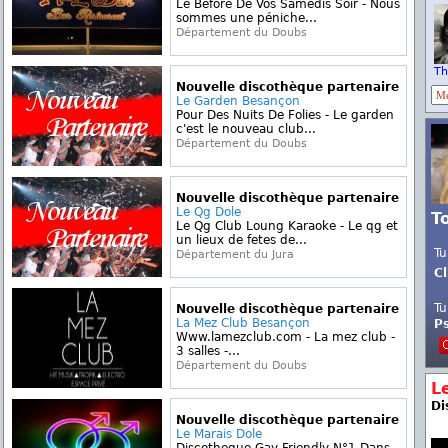
Le Before De Vos Samedis Soir - Nous
sommes une péniche...
Département du Doubs
Th
Nouvelle discothèque partenaire
Le Garden Besançon
Pour Des Nuits De Folies - Le garden
c'est le nouveau club...
Département du Doubs
Nouvelle discothèque partenaire
Le Qg Dole
T
Le Qg Club Loung Karaoke - Le qg et
un lieux de fetes de...
Tu
Département du Jura
Cl
Tu
Nouvelle discothèque partenaire
La Mez Club Besançon
P
Www.lamezclub.com - La mez club -
3 salles -...
Département du Doubs
L
Di
Nouvelle discothèque partenaire
Le Marais Dole