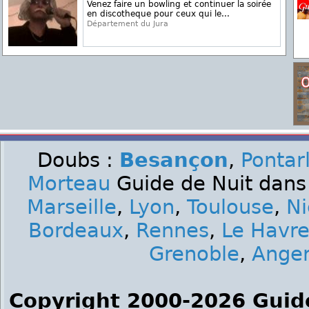
Venez faire un bowling et continuer la soirée
en discotheque pour ceux qui le...
Département du Jura
Doubs :
Besançon
,
Pontarl
Morteau
Guide de Nuit dans 
Marseille
,
Lyon
,
Toulouse
,
Ni
Bordeaux
,
Rennes
,
Le Havr
Grenoble
,
Ange
Copyright 2000-2026 Guid