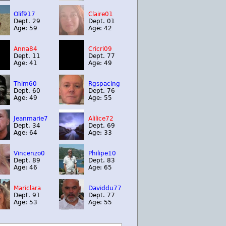
Olif917
Claire01
Dept. 29
Dept. 01
Age: 59
Age: 42
Anna84
Cricri09
Dept. 11
Dept. 77
Age: 41
Age: 49
Thim60
Rgspacing
Dept. 60
Dept. 76
Age: 49
Age: 55
Jeanmarie7
Alilice72
Dept. 34
Dept. 69
Age: 64
Age: 33
Vincenzo0
Philipe10
Dept. 89
Dept. 83
Age: 46
Age: 65
Mariclara
Daviddu77
Dept. 91
Dept. 77
Age: 53
Age: 55