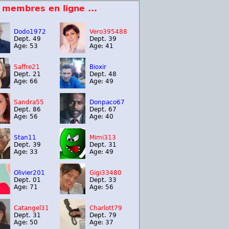
 membres en ligne ...
Dodo1972
Vero395488
Dept. 49
Dept. 39
Age: 53
Age: 41
Saffre21
Bioxir
Dept. 21
Dept. 48
Age: 66
Age: 49
Sandra55
Donpaco67
Dept. 86
Dept. 67
Age: 56
Age: 40
Stan11
Mimi313
Dept. 39
Dept. 31
Age: 33
Age: 49
Olivier201
Gigi33480
Dept. 01
Dept. 33
Age: 71
Age: 56
Catangel31
Charlott79
Dept. 31
Dept. 79
Age: 50
Age: 37