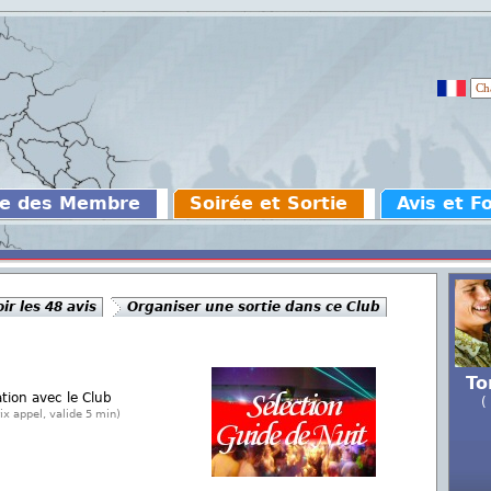
ce des Membre
Soirée et Sortie
Avis et F
oir les 48 avis
Organiser une sortie dans ce Club
To
ation avec le Club
(
ix appel, valide 5 min)