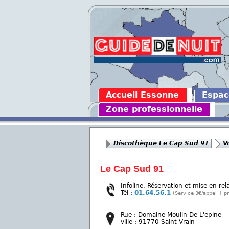
Accueil Essonne
Espa
Zone professionnelle
Discothèque Le Cap Sud 91
V
Le Cap Sud 91
Infoline, Réservation et mise en rel
Tél :
01.64.56.1
(Service 3€/appel + pr
Rue : Domaine Moulin De L'epine
ville : 91770 Saint Vrain