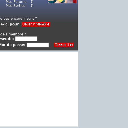
Mes Forums
?
Mes Sorties
?
es pas encore inscrit ?
ue-ici pour
 déjà membre ?
Pseudo:
Mot de passe: