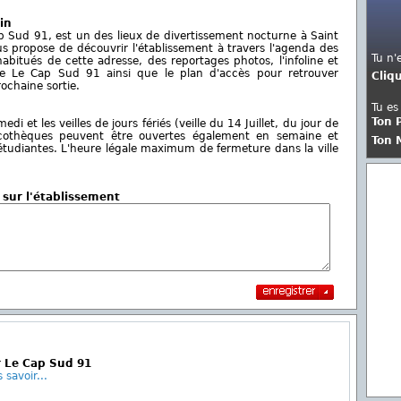
in
ap Sud 91, est un des lieux de divertissement nocturne à Saint
us propose de découvrir l'établissement à travers l'agenda des
Tu n'
abitués de cette adresse, des reportages photos, l'infoline et
e Le Cap Sud 91 ainsi que le plan d'accès pour retrouver
Cliq
rochaine sortie.
Tu es
Ton 
i et les veilles de jours fériés (veille du 14 Juillet, du jour de
 discothèques peuvent être ouvertes également en semaine et
Ton 
 étudiantes. L'heure légale maximum de fermeture dans la ville
 sur l'établissement
 Le Cap Sud 91
 savoir...