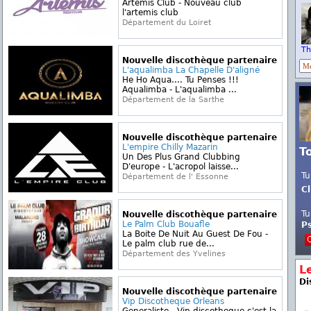
Artemis Club - Nouveau club
l'artemis club
Département du Loiret
Th
Nouvelle discothèque partenaire
L'aqualimba La Chapelle D'aligné
He Ho Aqua.... Tu Penses !!!
Aqualimba - L'aqualimba ...
Département de la Sarthe
Nouvelle discothèque partenaire
L'empire Chilly Mazarin
T
Un Des Plus Grand Clubbing
D'europe - L'acropol laisse...
Tu
Département de l' Essonne
Cl
Tu
Nouvelle discothèque partenaire
Le Palm Club Bouafle
P
La Boite De Nuit Au Guest De Fou -
Le palm club rue de...
Département des Yvelines
L
Di
Nouvelle discothèque partenaire
Vip Discotheque Orleans