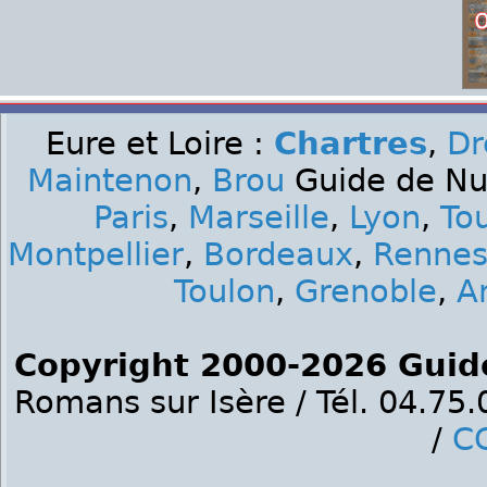
Eure et Loire :
Chartres
,
Dr
Maintenon
,
Brou
Guide de Nui
Paris
,
Marseille
,
Lyon
,
To
Montpellier
,
Bordeaux
,
Renne
Toulon
,
Grenoble
,
A
Copyright 2000-2026 Guid
Romans sur Isère / Tél. 04.75
/
C