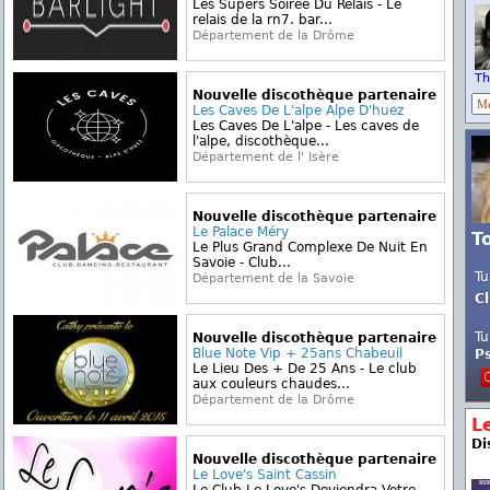
Les Supers Soirée Du Relais - Le
relais de la rn7. bar...
Département de la Drôme
Th
Nouvelle discothèque partenaire
Les Caves De L'alpe Alpe D'huez
Les Caves De L'alpe - Les caves de
l'alpe, discothèque...
Département de l' Isère
Nouvelle discothèque partenaire
Le Palace Méry
T
Le Plus Grand Complexe De Nuit En
Savoie - Club...
Tu
Département de la Savoie
Cl
Tu
Nouvelle discothèque partenaire
Blue Note Vip + 25ans Chabeuil
P
Le Lieu Des + De 25 Ans - Le club
aux couleurs chaudes...
Département de la Drôme
L
Di
Nouvelle discothèque partenaire
Le Love's Saint Cassin