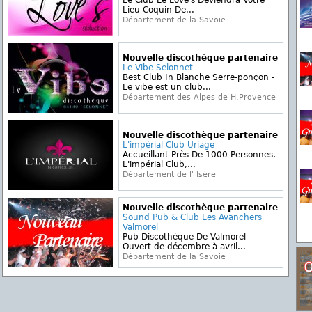
Le Club Le Love's Deviendra Votre
Lieu Coquin De...
Département de la Savoie
Nouvelle discothèque partenaire
Le Vibe Selonnet
Best Club In Blanche Serre-ponçon -
Le vibe est un club...
Département des Alpes de H.Provence
Nouvelle discothèque partenaire
L'impérial Club Uriage
Accueillant Près De 1000 Personnes,
L'impérial Club,...
Département de l' Isère
Nouvelle discothèque partenaire
Sound Pub & Club Les Avanchers
Valmorel
Pub Discothèque De Valmorel -
Ouvert de décembre à avril...
Département de la Savoie